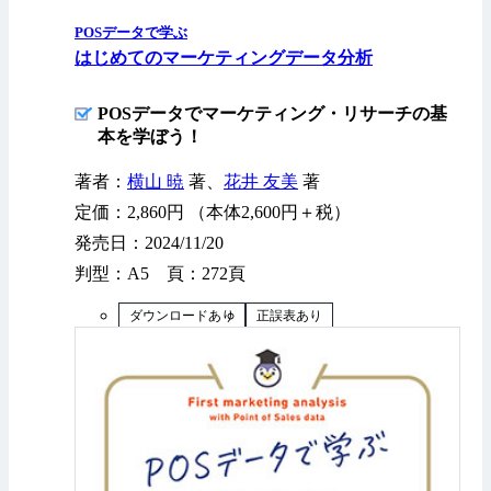
POSデータで学ぶ
はじめてのマーケティングデータ分析
POSデータでマーケティング・リサーチの基
本を学ぼう！
著者：
横山 暁
著、
花井 友美
著
定価：2,860円 （本体2,600円＋税）
発売日：2024/11/20
判型：A5 頁：272頁
ダウンロードあり
正誤表あり