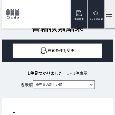
本
文
トップ
書籍
書籍検索結果
に
移
書籍検索
サイト内検索
動
書籍検索結果
検索条件を変更
1
件見つかりました
1～1件表示
発売日の新しい順
表示順