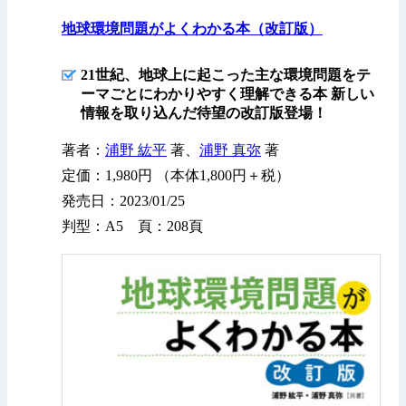
地球環境問題がよくわかる本（改訂版）
21世紀、地球上に起こった主な環境問題をテ
ーマごとにわかりやすく理解できる本 新しい
情報を取り込んだ待望の改訂版登場！
著者：
浦野 紘平
著、
浦野 真弥
著
定価：1,980円 （本体1,800円＋税）
発売日：2023/01/25
判型：A5 頁：208頁