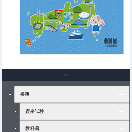
ペ
ー
ジ
ト
書籍
ッ
プ
へ
資格試験
教科書