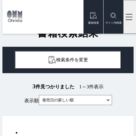
本
文
トップ
書籍
書籍検索結果
に
移
書籍検索
サイト内検索
動
書籍検索結果
検索条件を変更
3
件見つかりました
1～3件表示
発売日の新しい順
表示順