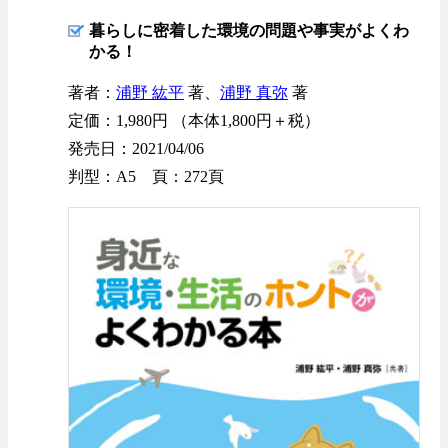
暮らしに密着した環境の問題や事実がよくわ
かる！
著者：
浦野 紘平
著、
浦野 真弥
著
定価：1,980円 （本体1,800円＋税）
発売日：2021/04/06
判型：A5 頁：272頁