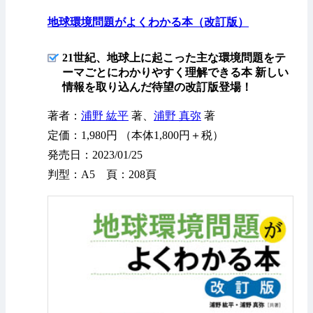
地球環境問題がよくわかる本（改訂版）
21世紀、地球上に起こった主な環境問題をテ
ーマごとにわかりやすく理解できる本 新しい
情報を取り込んだ待望の改訂版登場！
著者：
浦野 紘平
著、
浦野 真弥
著
定価：1,980円 （本体1,800円＋税）
発売日：2023/01/25
判型：A5 頁：208頁