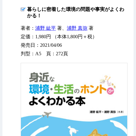
暮らしに密着した環境の問題や事実がよくわ
かる！
著者：
浦野 紘平
著、
浦野 真弥
著
定価：1,980円 （本体1,800円＋税）
発売日：2021/04/06
判型：A5 頁：272頁