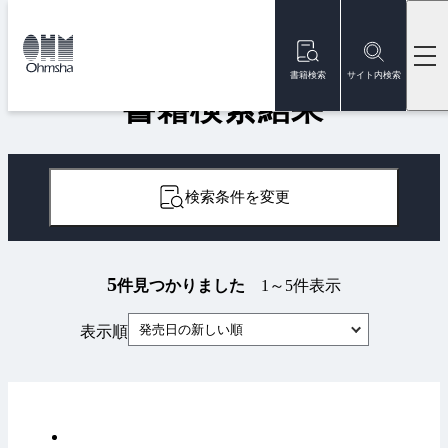
本
文
トップ
書籍
書籍検索結果
に
移
書籍検索
サイト内検索
動
書籍検索結果
検索条件を変更
5
件見つかりました
1～5件表示
発売日の新しい順
表示順