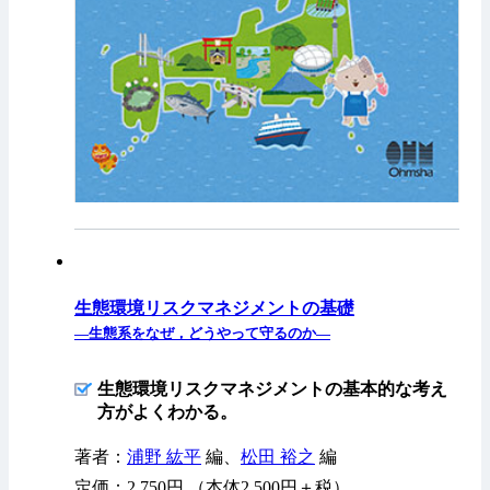
生態環境リスクマネジメントの基礎
—生態系をなぜ，どうやって守るのか—
生態環境リスクマネジメントの基本的な考え
方がよくわかる。
著者：
浦野 紘平
編、
松田 裕之
編
定価：2,750円 （本体2,500円＋税）