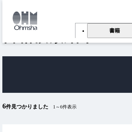
本
文
トップ
書籍
書籍検索結果
に
移
動
書籍
書籍検索結果
6
件見つかりました
1～6件表示