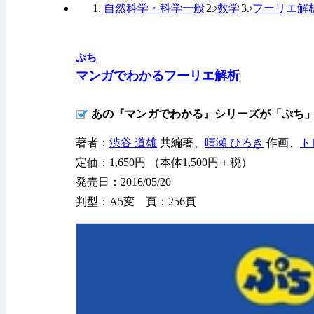
自然科学・科学一般
数学
フーリエ解
ぷち
マンガでわかるフーリエ解析
あの『マンガでわかる』シリーズが「ぷち
著者：
渋谷 道雄
共編著、
晴瀬 ひろき
作画、
ト
定価：1,650円 （本体1,500円＋税）
発売日：2016/05/20
判型：A5変 頁：256頁