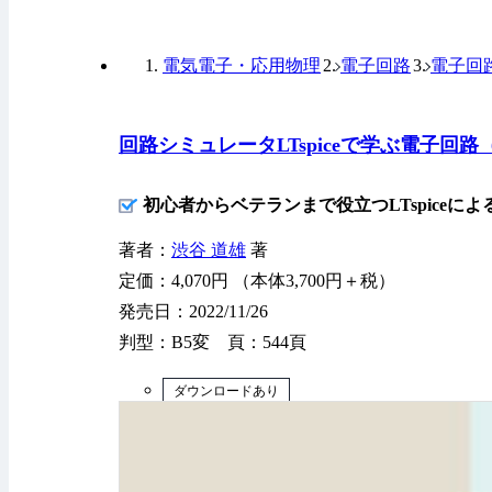
電気電子・応用物理
電子回路
電子回
回路シミュレータLTspiceで学ぶ電子回路
初心者からベテランまで役立つLTspiceに
著者：
渋谷 道雄
著
定価：4,070円 （本体3,700円＋税）
発売日：2022/11/26
判型：B5変 頁：544頁
ダウンロードあり