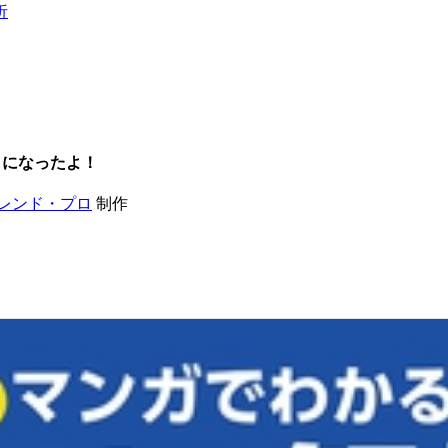
析
」になったよ！
レンド・プロ
制作