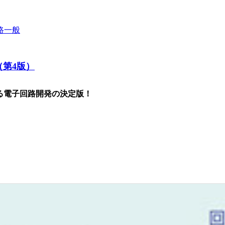
路一般
（第4版）
よる電子回路開発の決定版！