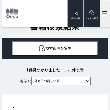
本
文
トップ
書籍
書籍検索結果
に
移
書籍検索
サイト内検索
動
書籍検索結果
検索条件を変更
1
件見つかりました
1～1件表示
発売日の新しい順
表示順