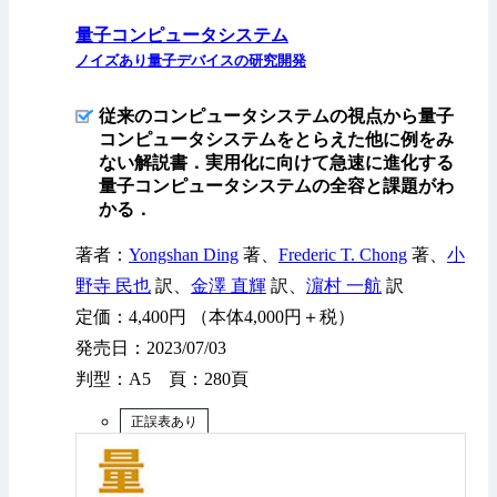
量子コンピュータシステム
ノイズあり量子デバイスの研究開発
従来のコンピュータシステムの視点から量子
コンピュータシステムをとらえた他に例をみ
ない解説書．実用化に向けて急速に進化する
量子コンピュータシステムの全容と課題がわ
かる．
著者：
Yongshan Ding
著、
Frederic T. Chong
著、
小
野寺 民也
訳、
金澤 直輝
訳、
濵村 一航
訳
定価：4,400円 （本体4,000円＋税）
発売日：2023/07/03
判型：A5 頁：280頁
正誤表あり