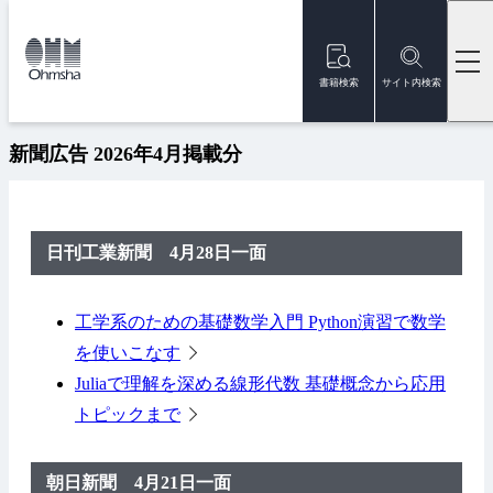
本
文
トップ
新着情報
新聞広告 2026年4月掲載分
に
移
書籍検索
サイト内検索
2026/04/28
メディア掲載
動
新聞広告 2026年4月掲載分
日刊工業新聞 4月28日一面
工学系のための基礎数学入門 Python演習で数学
を使いこなす
Juliaで理解を深める線形代数 基礎概念から応用
トピックまで
朝日新聞 4月21日一面