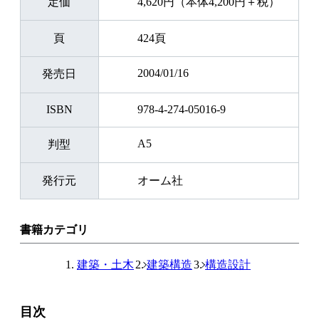
定価
4,620円（本体4,200円＋税）
頁
424頁
2004/01/16
発売日
ISBN
978-4-274-05016-9
A5
判型
発行元
オーム社
書籍カテゴリ
建築・土木
建築構造
構造設計
目次