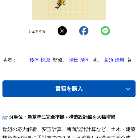
シェアする
著者
鈴木 悦郎
監修、
清田 清司
著、
高須 治男
著
書籍を購入
SI単位・新基準に完全準拠＋構造設計編を大幅増補
骨組の応力解析、変形計算、断面設計計算など、土木・建築
技術者が簡単に手計算でできるよう編集した構造力学公式