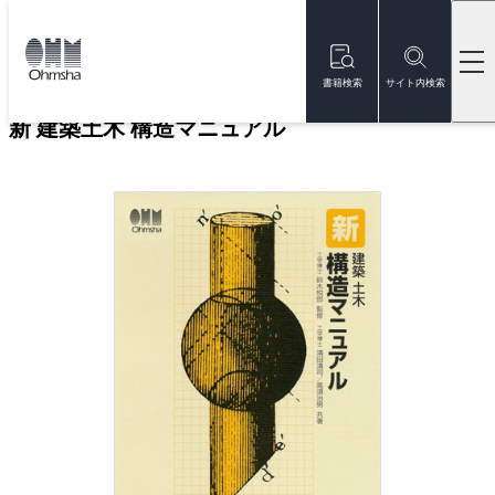
本
文
トップ
書籍
書籍詳細
に
移
書籍検索
サイト内検索
動
新 建築土木 構造マニュアル