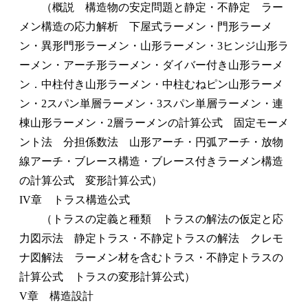
（概説 構造物の安定問題と静定・不静定 ラー
メン構造の応力解析 下屋式ラーメン・門形ラーメ
ン・異形門形ラーメン・山形ラーメン・3ヒンジ山形ラ
ーメン・アーチ形ラーメン・ダイバー付き山形ラーメ
ン．中柱付き山形ラーメン・中柱むねピン山形ラーメ
ン・2スパン単層ラーメン・3スパン単層ラーメン・連
棟山形ラーメン・2層ラーメンの計算公式 固定モーメ
ント法 分担係数法 山形アーチ・円弧アーチ・放物
線アーチ・ブレース構造・ブレース付きラーメン構造
の計算公式 変形計算公式）
IV章 トラス構造公式
（トラスの定義と種類 トラスの解法の仮定と応
力図示法 静定トラス・不静定トラスの解法 クレモ
ナ図解法 ラーメン材を含むトラス・不静定トラスの
計算公式 トラスの変形計算公式）
V章 構造設計