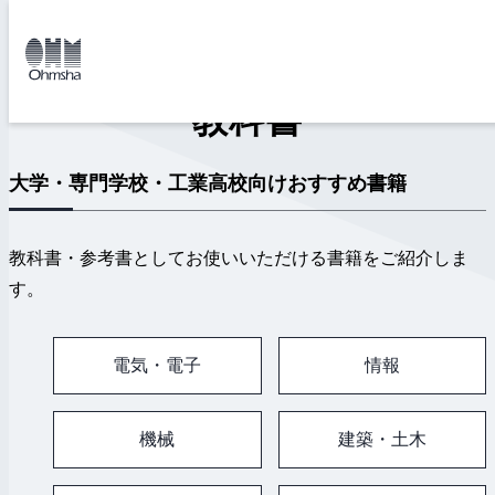
本
文
トップ
教科書
に
移
動
教科書
大学・専門学校・工業高校向けおすすめ書籍
教科書・参考書としてお使いいただける書籍をご紹介しま
す。
電気・電子
情報
機械
建築・土木