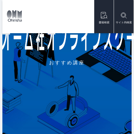
本
文
トップ
オンラインスクール
に
移
書籍検索
サイト内検索
動
おすすめ講座