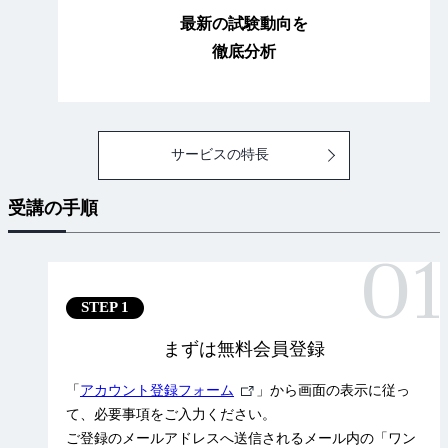
最新の試験動向を
徹底分析
サービスの特長
受講の手順
STEP 1
まずは無料会員登録
外
「
アカウント登録フォーム
」から画面の表示に従っ
部
て、必要事項をご入力ください。
リ
ご登録のメールアドレスへ送信されるメール内の「ワン