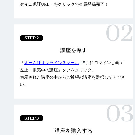
ン
タイム認証URL」をクリックで会員登録完了！
ク
STEP 2
講座を探す
外
「
オーム社オンラインスクール
」にログインし画面
部
左上「販売中の講座」タブをクリック。
リ
表示された講座の中からご希望の講座を選択してくださ
ン
い。
ク
STEP 3
講座を購入する