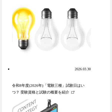
部
リ
ン
ク
2026.03.30
令和8年度(2026年)「電験三種」試験日はい
外
つ？ 受験資格と試験の概要を紹介
部
リ