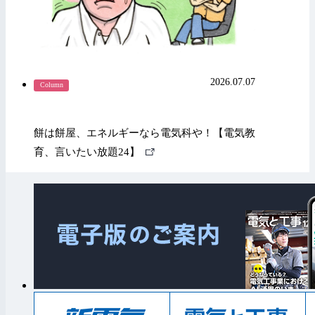
2026.07.07
Column
餅は餅屋、エネルギーなら電気科や！【電気教
外
育、言いたい放題24】
部
リ
ン
ク