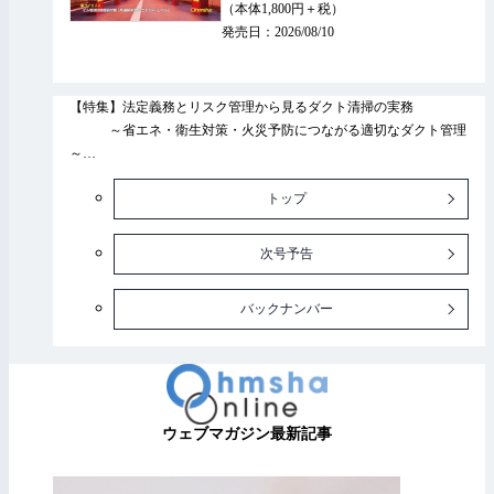
（本体1,800円＋税）
・電気通信工事の疑問はコニタンに聞いて！
発売日：2026/08/10
・トレンドジャック！ 最新技術にフォーカス
・最近の電気関係法令の改正【最終回】
・強欲な青木＆消防設備士
【特集】法定義務とリスク管理から見るダクト清掃の実務
・なるほど！ わかる！ モノゴトをナナメから見てみよう
～省エネ・衛生対策・火災予防につながる適切なダクト管理
・ヒューマンエラー対策の極意
～
・制御がわかる 電気工事士流カンタン電子工作
【解説】日本キヤリアの遠隔監視システム
・“電気交渉人”一之瀬愛理の… 人を動かすスキルアップ講座
トップ
【リポート】新製品ができるまで 発掘 技術の原点！ 工場ユニット
化
【ライセンス】ビル管理試験直前対策 3号連続90問ミニテスト／レ
次号予告
ベル3
【ライセンス】ビル管試験合格へのワンポイント講座
バックナンバー
【連載】おとうふマンション管理士の体当たり！ マンション管理
【連載】けろさんの設備探訪記
【連載】めざまし（Wake-up call）コラム
ウェブマガジン最新記事