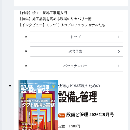
・西山先生の電験三種「ずぼテク」教室
・マンガで読む 電験三種 楽しく学んで『法規』を攻略！
【付録】続々・接地工事超入門
・お悩み解決！ エネ管Q&A
【特集】施工品質を高める現場のリカバリー術
・電験二種 電気数学夜話
【インタビュー】モノづくりのプロフェッショナルたち
・電験二種 一次試験突破！ 基礎力アップ講座
【一般記事】
・電験一・二種 二次試験 対策講座
トップ
・＼ペン太くんと学ぶ／ハリタ先輩の設計講座
・拡大する洋上風力発電！ 欧州・アジアの動向と日本の挑戦
・建設業のための気象の基礎講座
次号予告
・高圧設備更新工事を受注する反響型マーケティング
・関電工 人材育成センターで2026年度技術・技能競技大会を開
バックナンバー
催
・第74回電設工業展 JECA FAIR 2026 誌上レポート①
・ちょこっと訪問！ 電気工事目線で見る他業種のトピックス
快適なビル環境のための
・全日電工連青年部活動紹介
【試験対策】
・1級電気工事施工管理技術検定 百花繚乱 花の和田塾
・～電気工事資格対策編～ たとえて学ぶ！ 電気理論
・シン・大手飛車取り！第一種電気工事士学科試験（一般問題）
設備と管理 2026年9月号
New
の徹底研究
・消防設備士第4類 合格ステップアップ講座
定価：1,980円
【連載】