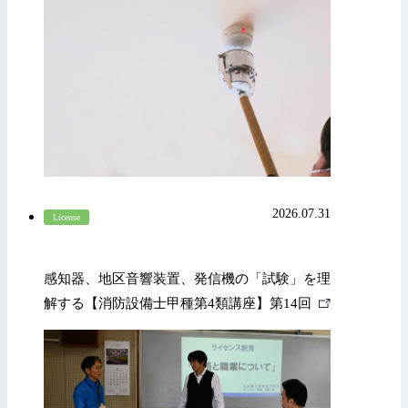
2026.07.31
License
感知器、地区音響装置、発信機の「試験」を理
外
解する【消防設備士甲種第4類講座】第14回
部
リ
ン
ク