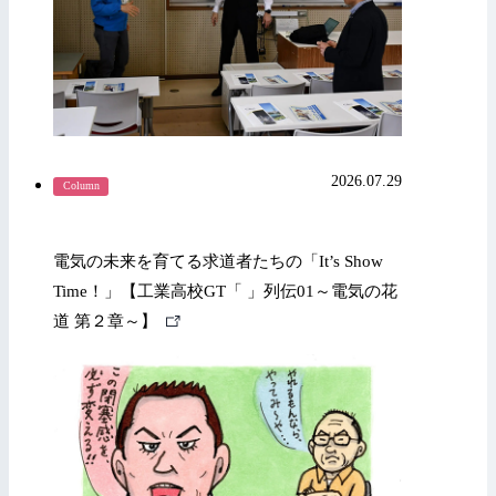
2026.07.29
Column
電気の未来を育てる求道者たちの「It’s Show
Time！」【工業高校GT「 」列伝01～電気の花
外
道 第２章～】
部
リ
ン
ク