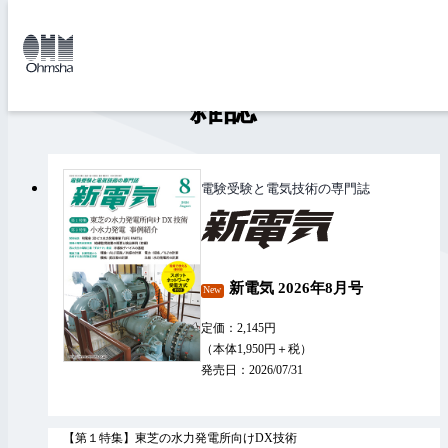
本
文
トップ
雑誌
に
移
動
雑誌
電験受験と電気技術の専門誌
新電気 2026年8月号
New
定価：2,145円
（本体1,950円＋税）
発売日：2026/07/31
【第１特集】東芝の水力発電所向けDX技術