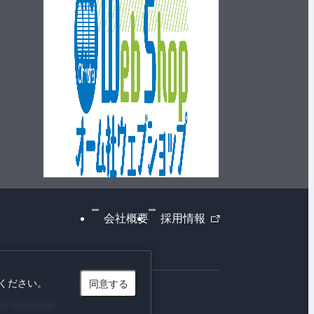
外
会社概要
採用情報
部
リ
ン
同意する
ください。
ク
対する基本方針