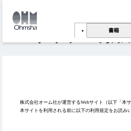
本
本
文
文
トップ
Webサイトご利用に際して
に
に
移
移
動
動
書籍
Webサイトご利
株式会社オーム社が運営するWebサイト（以下「本
本サイトを利用される前に以下の利用規定をお読み