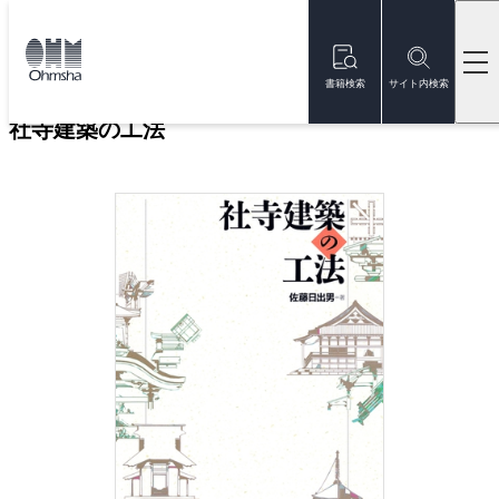
本
文
トップ
書籍
書籍詳細
に
移
書籍検索
サイト内検索
動
社寺建築の工法