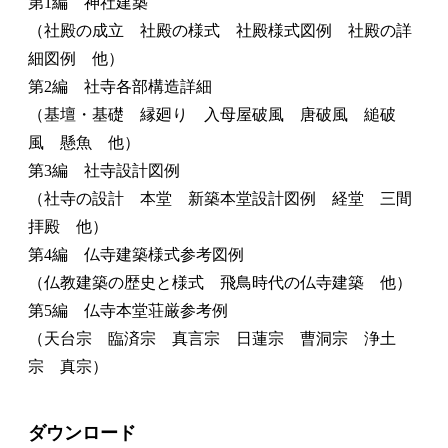
第1編 神社建築
（社殿の成立 社殿の様式 社殿様式図例 社殿の詳
細図例 他）
第2編 社寺各部構造詳細
（基壇・基礎 縁廻り 入母屋破風 唐破風 縋破
風 懸魚 他）
第3編 社寺設計図例
（社寺の設計 本堂 新築本堂設計図例 経堂 三間
拝殿 他）
第4編 仏寺建築様式参考図例
（仏教建築の歴史と様式 飛鳥時代の仏寺建築 他）
第5編 仏寺本堂荘厳参考例
（天台宗 臨済宗 真言宗 日蓮宗 曹洞宗 浄土
宗 真宗）
ダウンロード