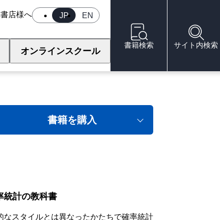
へ
書店様へ
JP
EN
書籍検索
サイト内検索
オンラインスクール
計
書籍を購入
率統計の教科書
的なスタイルとは異なったかたちで確率統計