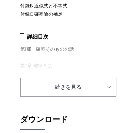
付録B 近似式と不等式
付録C 確率論の補足
詳細目次
第I部 確率そのものの話
第1章 確率とは
1.1 数学の立場
続きを見る
1.2 三つの扉（モンティホール問題） ——— 飛行船
1.2.1 モンティホール問題
1.2.2 正しい答とよくある勘違い
1.2.3 飛行船視点への翻訳
ダウンロード
1.3 三つ組(Ω,F, P) ——— 神様視点
1.4 確率変数