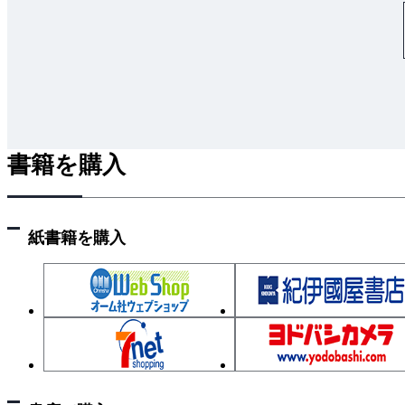
条件つき同時分布の分解
2.4 Bayes の公式
2.4.1 問題設定
2.4.2 Bayes の絵書き歌
2.4.3 Bayes の公式
2.5 独立性
書籍を購入
2.5.1 事象の独立性（定義）
2.5.2 事象の独立性（言いかえ）
2.5.3 確率変数の独立性
紙書籍を購入
2.5.4つ以上の独立性（要注意）
コラム：アクシデント
第3章 離散値の確率分布
3.1 単純な例
3.2項分布