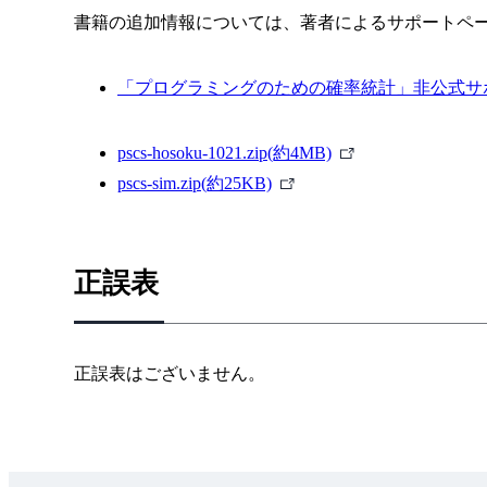
書籍の追加情報については、著者によるサポートペ
2.1 各県の土地利用（面積計算の練習）
2.1.1 県別・用途別の集計（同時確率と周辺確率の練
「プログラミングのための確率統計」非公式サ
2.1.2 県内・用途内での割合（条件つき確率の練習）
2.1.3 割合を逆算するには（Bayes の公式の練習）
2.1.4 割合が画一的な場合（独立性の練習）
外
pscs-hosoku-1021.zip(約4MB)
2.1.5 練習完了
外
部
pscs-sim.zip(約25KB)
2.2 同時確率と周辺確率
部
リ
2.2.1つの確率変数
リ
ン
2.2.2 もっとたくさんの確率変数
ン
ク
正誤表
2.3 条件つき確率
ク
2.3.1 条件つき確率とは
2.3.2 同時分布・周辺分布・条件つき分布の関係
正誤表はございません。
2.3.3 等号以外の条件でも同様
2.3.4つ以上の確率変数
3 つ以上の確率変数の条件つき確率
例：三つの扉（モンティホール問題）