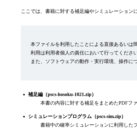
1.5 確率分布
ここでは、書籍に対する補足編やシミュレーション
1.6 現場流の略記法
1.6.1 確率変数の記法
1.6.2 確率の記法
1.7は裏方
本ファイルを利用したことによる直接あるいは
1.7.1の正体にはこだわらない
利用は利用者個人の責任において行ってくださ
1.7.2のとり方の流儀
また、ソフトウェアの動作・実行環境、操作に
1.7.3なし（神様視点なし）の確率論
1.8 念押しなど
1.8.1 何がしたかったのか
1.8.2 面積なんだから……
補足編（pscs-hosoku-1021.zip）
1.8.3 言い訳
本書の内容に対する補足をまとめたPDFファイ
コラム：モンティホール問題のシミュレーション
シミュレーションプログラム（pscs-sim.zip）
書籍中の確率シミュレーションに利用したプログ
第2章 複数の確率変数のからみあい