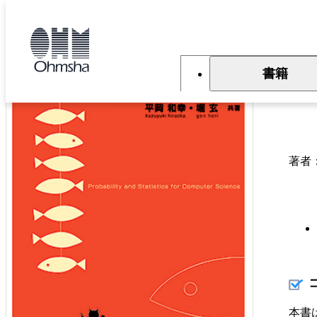
本
文
トップ
書籍
書籍詳細
に
移
動
書籍
プ
著者
本書