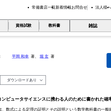
常備書店一覧
新着情報
お問合せ
法人様
雑誌
資格試験
教科書
ログラミングのための確率統
平岡 和幸
著、
堀 玄
著
ダウンロードあり
コンピュータサイエンスに携わる人のために書かれた確
は、数式による定理の証明とその説明という数学教科書の一般