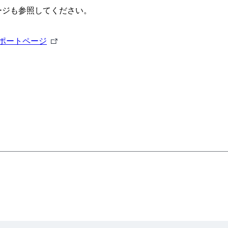
ージも参照してください。
習）
外
ポートページ
部
リ
ン
ク