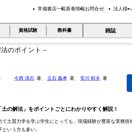
常備書店一覧
新着情報
お問合せ
法人様
雑誌
資格試験
教科書
解 土質力学
解法のポイント－
今西 清志
著、
立石 義孝
著、
安川 郁夫
著
「土の解法」をポイントごとにわかりやすく解説！
て土質力学を学ぶ学生にとっても、現場経験が豊富な実務技
手という方も多い。