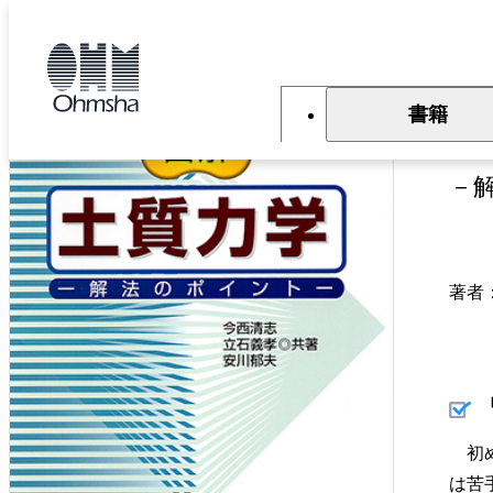
本
文
トップ
書籍
書籍詳細
に
移
動
書籍
図
－
著者
初め
は苦