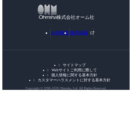
6.4.4 数値例
6.4.5 他の解法
株式会社オーム社
6.5 待ち行列
6.5.1 ケンドールの記号
外
会社概要
採用情報
6.5.2 ポアソン到着モデル
部
リ
6.5.4 M/M/1モデル
ン
6.6 線形計画法
ク
6.6.1 数学的表現
サイトマップ
Webサイトご利用に際して
6.6.2 経済問題の例
個人情報に関する基本方針
第7章 アニメーション
カスタマーハラスメントに対する基本方針
7.1 振り子のアニメーション
Copyright © 1996-
2026 Ohmsha, Ltd. All Rights Reserved.
7.1.1 概 要
7.1.2 グラフィカルインタフェーシング関数
7.1.3 グラフィカルインタフェーシング関数の実
装例
7.1.4 コンピュテーショナル関数