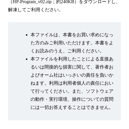
（HP-Program_v02.zip；約240KB）をダウンロードし、
2.6 Scipadエディタの使用
解凍してご利用ください。
2.7 2Dグラフ
2.8 プログラミング
2.8.1 比較演算子と論理演算子
本ファイルは、本書をお買い求めになっ
2.8.2 条件文
た方のみご利用いただけます。本書をよ
2.8.3 ループ
くお読みのうえ、ご利用ください。
2.8.4 関 数
本ファイルを利用したことによる直接あ
2.9 ヘルプとデモ
るいは間接的な損害に関して、著作者お
第3章 Scicosの使用方法
よびオーム社はいっさいの責任を負いか
3.1 エディタウィンドウのメニューとパレット
ねます。利用は利用者個人の責任におい
3.2 編 集
て行ってください。また、ソフトウェア
3.2.1 ショートカットキーを用いる
の動作・実行環境、操作についての質問
3.2.2 基本的な編集の例
には一切お答えすることはできません。
3.3 動かしてみよう
3.3.1 サイン波を描く
3.3.2 初期値を伴う1階微分方程式の応答