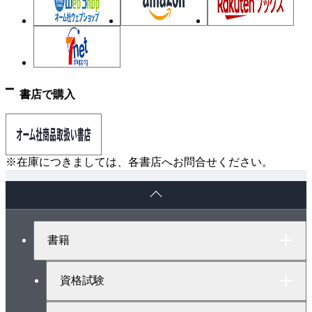
第4章 数学の表現
4.1 行 列
4.1.1 行列の定義
4.1.2 行列の加算と乗算
4.1.3 行列式
書店で購入
4.1.4 逆行列
4.1.5 転置行列
4.1.6 固有値と固有ベクトル
※在庫につきましては、各書店へお問合せください。
4.1.7 トレース
ペ
4.1.8 正定性
ー
4.1.9 ノルム
ジ
4.1.10 行列，ベクトルに関するScilabコマンド
ト
書籍
ッ
4.2 確 率
プ
4.2.1 離散型確率変数
へ
資格試験
4.2.2 連続型確率変数
4.2.3 平均，分散，他の諸量