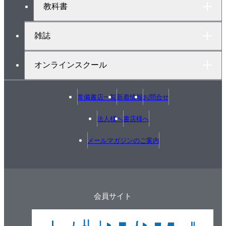
教科書
4.2.4 二項分布
4.2.5 ポアソン分布
雑誌
4.2.6 一様分布
4.2.7 指数分布
オンラインスクール
4.2.8 正規分布
4.2.9 乱数発生のシミュレーション
4.3 ラプラス変換
常備書店一覧
新着情報
お問合せ
4.4 連続時間モデルと離散時間モデル
法人様へ
書店様へ
4.4.1 連続時間モデル
4.4.2 離散時間モデル
メールマガジンのご案内
4.4.3 連続時間モデルと離散時間モデルとの関係
4.4.4 ブロック線図による表現
4.4.5 不確定ループの問題
4.5 最小2乗法に基づくデータフィッティング
会員サイト
4.5.1 n次多項式モデル
4.5.2 非線形モデル