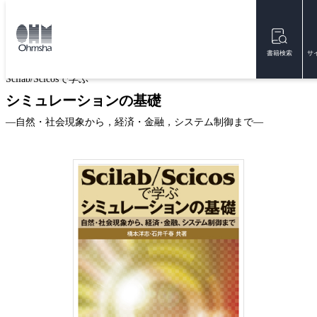
本
文
トップ
書籍
書籍詳細
に
移
書籍検索
サ
動
Scilab/Scicosで学ぶ
シミュレーションの基礎
—自然・社会現象から，経済・金融，システム制御まで—