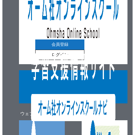
第5章 自然科学モデル
5.1 うわさの拡散モデル
5.1.1 モデル化
5.1.2 シミュレーション
5.1.3 考 察
会員登録
5.2 伝染病の流行
ログイン
5.2.1 モデル化
5.2.2 シミュレーション
5.2.3 考 察
5.3 捕食・非食種モデル
5.3.1 モデル化
5.3.2 シミュレーション
5.3.3 考 察
ウェブマガジン
ウェブショップ
5.3.4 釣りを考慮した例
5.4 人口予測
5.4.1 人口モデル