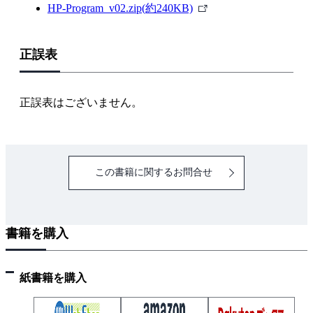
外
HP-Program_v02.zip(約240KB)
3.4 知っておきたい規則と機能
部
3.4.1 アクティベーション
リ
3.4.2 継 承
正誤表
ン
3.4.3 ブロックパラメータの変数設定
ク
3.4.4 Helpとデモ
正誤表はございません。
3.4.5 保存と読込み
3.5 シンクブロックの使い方
3.5.1 複数波形のグラフの描き方
3.5.2 ファイルへの書き出し
この書籍に関するお問合せ
3.5.3 グラフの修飾
3.6 ブロックのカスタマイズ
3.6.1 Scifuncブロック
書籍を購入
3.6.2 Superブロック
3.6.3 コード生成
紙書籍を購入
3.6.4 ブロックアイコンのカスタマイズ
3.7 パレットのブロック