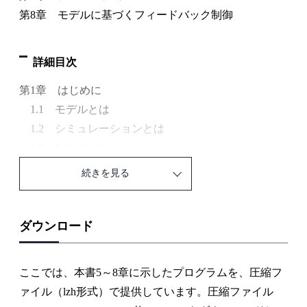
第8章 モデルに基づくフィードバック制御
詳細目次
第1章 はじめに
1.1 モデルとは
1.2 シミュレーションとは
1.3 Scilabとは
1.4 Scicosとは
続きを見る
1.5 Scilab/Scicosのインストール
第2章 Scilabの使用方法
2.1 起動，終了とメインウィンドウ
ダウンロード
2.2 まずは計算しよう
2.3 特別な定数と有用なコマンド
ここでは、本書5～8章に示したプログラムを、圧縮フ
2.4 行列，ベクトル操作
ァイル（lzh形式）で提供しています。圧縮ファイル
2.5 多項式の定義