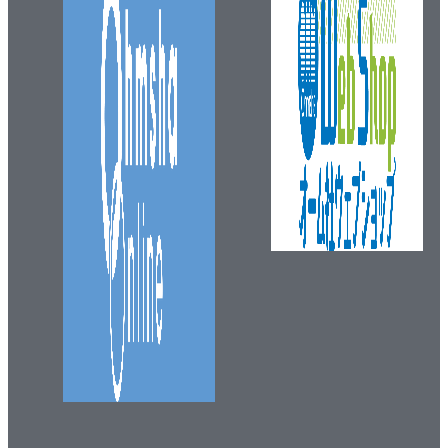
5.4.2 パラメータ推定
第6章 経済・金融システム
6.1 預金の複利計算
6.2 在庫管理
6.2.1 在庫管理とは
6.2.2 経済的発注量
6.2.3 発注点法
6.2.4 定期発注法
6.2.5 シミュレーション例
6.3 時系列データを用いた予測
6.3.1 経済分野の移動平均
6.3.2 ARモデルによる予測
6.4 確率微分方程式
6.4.1 ランダムウォーク
6.4.2 ウィーナー過程
6.4.3 確率微分方程式のシミュレーション