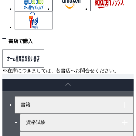
5.3 イオンの移動現象
5.4 金属への析出現象
6章 信頼性試験データの解析
6.1 信頼性試験
書店で購入
6.2 故障モデルと加速性
6.3 試験データの解析法
6.4 解析の実際事例
付録Ⅰ イオンマイグレーション試験関連規格
※在庫につきましては、各書店へお問合せください。
付録Ⅱ 主なイオンマイグレーション試験機関（例）
ペ
付録Ⅲ イオンマイグレーションに関連した用語
ー
ジ
ト
書籍
ッ
プ
へ
資格試験