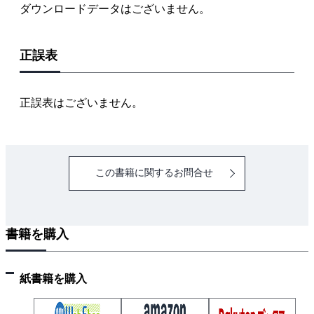
ダウンロードデータはございません。
3章 イオンマイグレーションの試験方法
3.1 イオンマイグレーション現象の判断と試験の選択
正誤表
3.2 イオンマイグレーション試験方法
3.3 プリント配線板に使用される材料についての評価
3.4 イオンマイグレーションの電気的計測
正誤表はございません。
3.5 イオンマイグレーションに関する物質の観察・分
析
4章 イオンマイグレーションの防止方法
この書籍に関するお問合せ
4.1 金属の溶解防止
4.2 イオンの移動防止
4.3 金属への析出防止
書籍を購入
4.4 半導体パッケージでのイオンマイグレーション防
止
5章 イオンマイグレーションのメカニズム
紙書籍を購入
5.1 電気化学現象の基本
5.2 金属の溶解現象