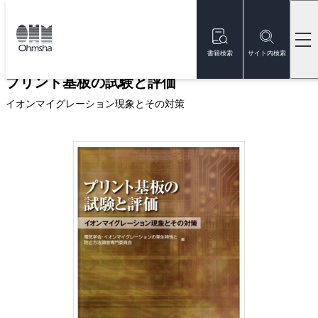
本
文
トップ
書籍
書籍詳細
に
移
書籍検索
サイト内検索
動
プリント基板の試験と評価
イオンマイグレーション現象とその対策