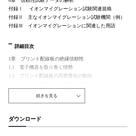
6章 信頼性試験データの解析
付録Ⅰ イオンマイグレーション試験関連規格
付録Ⅱ 主なイオンマイグレーション試験機関（例）
付録Ⅲ イオンマイグレーションに関連した用語
詳細目次
1章 プリント配線板の絶縁信頼性
1.1 電子機器を取り巻く情勢
1.2 プリント配線板の高密度化の動向
1.3 プリント配線板の絶縁劣化の要因
1.4 信頼性評価に要求される課題
続きを見る
1.5 電子部品の信頼性設計上考慮すべき点と課題
1.6 イオンマイグレーションを取り巻く現状
2章 イオンマイグレーションの概要
ダウンロード
2.1 イオンマイグレーション
2.2 種々の材料のイオンマイグレーション