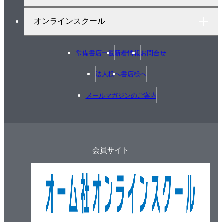
4-5 可とう電線管工事 －解釈第180条－
オンラインスクール
4-6 ケーブル工事 －解釈第187条－
4-7 その他の工事
常備書店一覧
新着情報
お問合せ
4-8 ネオン放電灯・ショウウインドウ内の工事
4-9 特殊な場所の工事
法人様へ
書店様へ
4-10 低圧引込線と引込口配線
4-11 接地工事と漏電遮断器の施設
メールマガジンのご案内
5章 一般用電気工作物の検査方法
5-1 一般用電気工作物の検査
5-2 絶縁抵抗の測定
会員サイト
5-3 接地抵抗の測定
5-4 計器の種類と使い方
5-5 電圧・電流・電力・力率の測定
6章 配線図
6-1 屋内配線用図記号 －配線－
6-2 屋内配線用図記号 －照明器具－