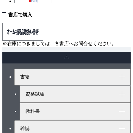
3章 電気機器・配線器具並びに電気工事用の材料お
書店で購入
よび工具
3-1 三相誘導電動機の始動電流と始動法
3-2 三相誘導電動機の特性
3-3 蛍光灯回路と各種放電灯
※在庫につきましては、各書店へお問合せください。
3-4 配線器具 －スイッチ－
ペ
3-5 配線器具 －ヒューズ・配線用遮断器－
ー
3-6 電線・ケーブルおよびコード
ジ
ト
3-7 金属製電線管と付属品
書籍
ッ
3-8 合成樹脂製電線管と付属品
プ
3-9 電気工事用工具
へ
資格試験
4章 電気工事の施工方法
4-1 電線の接続 －解釈第12条－
教科書
4-2 施設場所と工事方法 －解釈第174条他－
4-3 金属管工事 －解釈第178条－
雑誌
4-4 合成樹脂管工事 －解釈第177条－