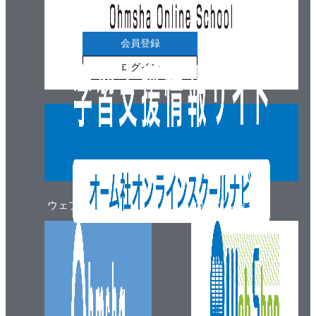
6-3 屋内配線用図記号 －コンセント－
6-4 屋内配線用図記号 －点滅器－
会員登録
6-5 屋内配線用図記号 －機器，開閉器その他
ログイン
－
6-6 電灯結線図と動力結線図
6-7 単線図から複線図への変換
6-8 電線本数
6-9 施工上の留意事項①
6-10 施工上の留意事項②
6-11 配線図問題の考え方①
ウェブマガジン
ウェブショップ
6-12 配線図問題の考え方②
7章 一般用電気工作物の保安に関する法令
7-1 電気事業法
7-2 電気工事士法① －目的，義務－
7-3 電気工事士法② －電気工事士の作業内容
－