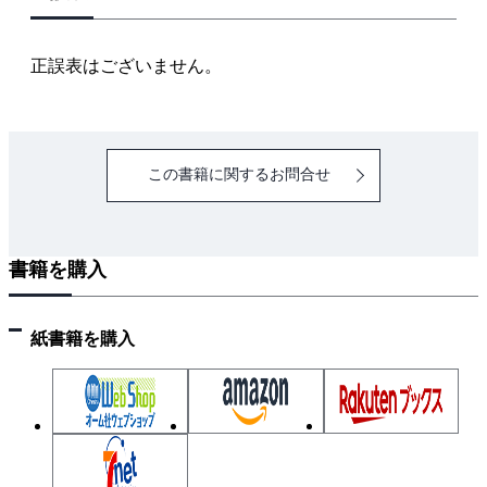
1-4 直並列回路の電圧・電流 －電流計・電圧
計・スイッチ－
正誤表はございません。
1-5 電流の発熱作用と電力
1-6 交流の基本 －表現とインピーダンス－
1-7 単相交流回路 －電力・力率－
この書籍に関するお問合せ
1-8 三相交流回路 －基本－
1-9 三相交流回路の電力・力率
2章 配線理論および配線設計
書籍を購入
2-1 単相2線式の電流と電圧
2-2 単相3線式の電流と電圧 －不平衡負荷の場
合－
紙書籍を購入
2-3 電気方式と電力損失
2-4 電線の許容電流
2-5 屋内幹線の許容電流
2-6 屋内幹線の過電流遮断器の施設
2-7 分岐回路の施設