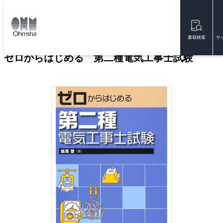
本
文
トップ
書籍
書籍詳細
に
移
書籍検索
サ
動
ゼロからはじめる 第二種電気工事士試験