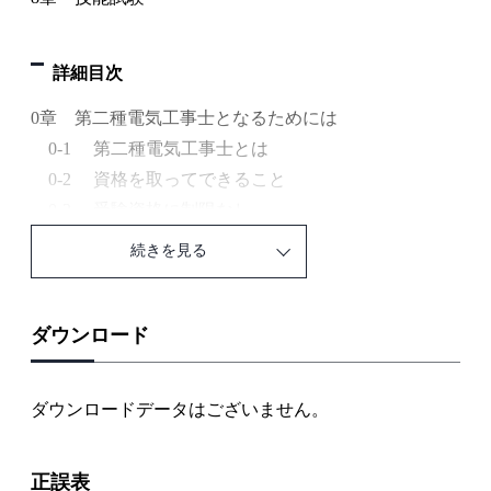
詳細目次
0章 第二種電気工事士となるためには
0-1 第二種電気工事士とは
0-2 資格を取ってできること
0-3 受験資格に制限なし
0-4 試験の概要を知る
続きを見る
0-5 受験に必要な計算力
1章 電気に関する基礎理論
1-1 導体の抵抗① －材質（抵抗率），形状に
ダウンロード
よる違い－
1-2 導体の抵抗② －断面積（直径），長さに
ダウンロードデータはございません。
よる違い－
1-3 オームの法則と抵抗の基本接続 －直列接
正誤表
続・並列接続－