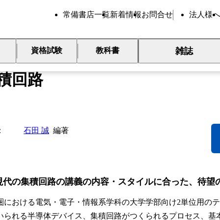
常備書店一覧
新着情報
お問合せ
法人様
雑誌
資格試験
教科書
インターユニバーシティ
積回路
石田 誠
編著
現代の集積回路の講義の内容・スタイルに合った、待望
圏における電気・電子・情報系学科の大学学部向け2単位用の
いられる半導体デバイス、集積回路がつくられるプロセス、基