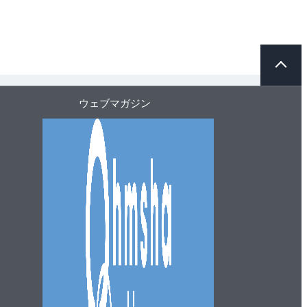
ペ
ー
ジ
ト
ウェブマガジン
ッ
プ
へ