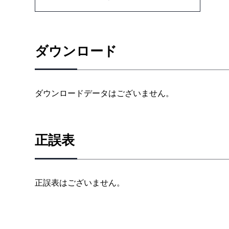
5章 集積回路の製造工程（1）
6章 集積回路製造（2）
7章 CMOSディジタル集積回路の基本回路（1）
8章 CMOSディジタル集積回路の基本回路（2）
ダウンロード
9章 メモリ集積回路の基本回路
10章 プロセス・デバイス・回路シミュレーションの
11章 パッケージングと実装
ダウンロードデータはございません。
12章 集積回路の信頼性
参考図書
演習問題の解答
正誤表
索引
正誤表はございません。