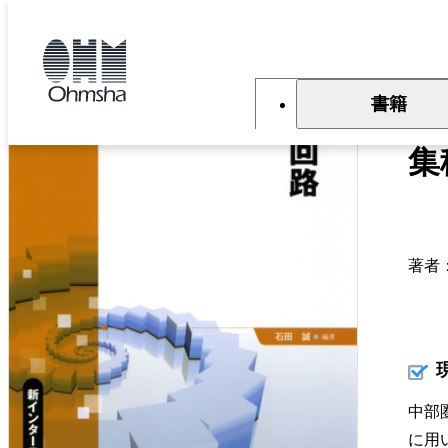
本
文
トップ
書籍
書籍詳細
に
移
動
書籍
新
集
著者
中部
に用