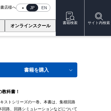
へ
書店様へ
JP
EN
書籍検索
サイト内検索
オンラインスクール
書籍を購入
の教科書！
テキストシリーズの一巻。本書は、集積回路
本回路、回路シミュレーションなどについて