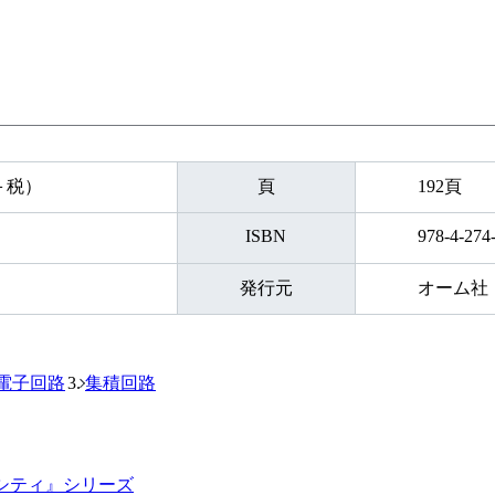
円＋税）
頁
192頁
ISBN
978-4-274
発行元
オーム社
電子回路
集積回路
シティ』シリーズ