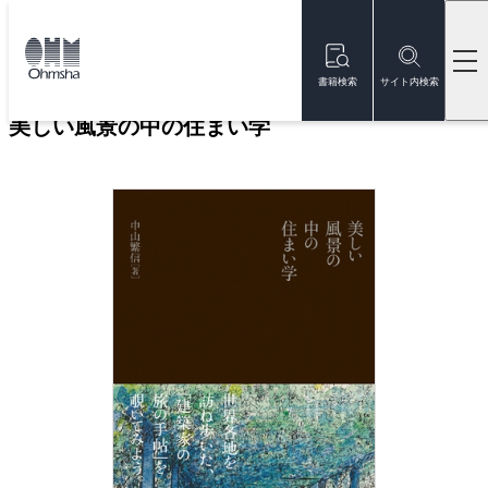
本
文
トップ
書籍
書籍詳細
に
移
書籍検索
サイト内検索
動
美しい風景の中の住まい学