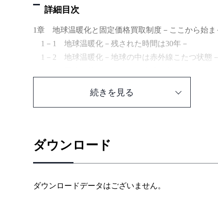
詳細目次
1章 地球温暖化と固定価格買取制度－ここから始ま
1－1 地球温暖化－残された時間は30年－
1－2 地球温暖化－地球の中は赤外線こたつ状態
1－3 再生可能エネルギーが地球を救う
1－4 大幅普及へ－余剰買取から固定価格買取制
続きを見る
1－5 太陽光は20年－固定価格買取制度－
1－6 国が確認－設備認定の要件－
1－7 ちょっと待った－設備認定の厳格化－
1－8 目が離せない－固定価格買取制度の運用見
ダウンロード
1－9 まだまだあるぞ－固定価格買取制度の運用
1－10 空押さえは許さない－固定価格買取制度の
2章 太陽光発電（基礎編）－空に太陽がある限り－
ダウンロードデータはございません。
2－1 太陽からのプレゼント－太陽光発電の基礎
2－2 最適条件がある－太陽電池の特性－