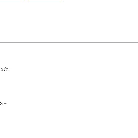
った－
S－