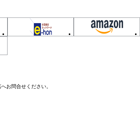
間検出方式－
－
店へお問合せください。