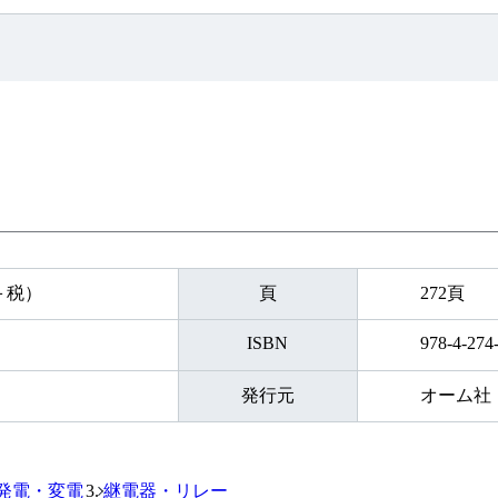
円＋税）
頁
272頁
ISBN
978-4-274
発行元
オーム社
発電・変電
継電器・リレー