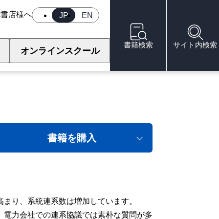
へ
書店様へ
JP
EN
書籍検索
サイト内検索
オンラインスクール
－
書籍を購入
高まり、系統連系数は増加しています。
、電力会社での連系協議では素朴な質問が多