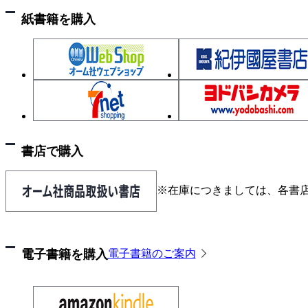
3－8 太陽光も出てきた－配電線故障の実態－
紙書籍を購入
3－9 案外難しい－配電線の保護－
3－10 何を協調するか？－保護協調－
3－11 難しくなってきた－電圧調整①－
3－12 方式いろいろ－電圧調整②－
3－13 配電自動化に向けて－まずは順送式故障区
3－14 配電自動化の夢－スマートグリッドへ－
3－15 飛躍的な信頼度向上－配電総合自動化①－
書店で購入
3－16 さらにこれだけできる－配電総合自動化②
3－17 明かりがちらちら－フリッカ現象－
※在庫につきましては、各書
3－18 波形が歪む－高調波と瞬時電圧低下－
3－19 自己責任で－高調波の抑制－
3－20 分散型電源の時代がやってきた
電子書籍を購入
電子書籍のご案内
4章 配電システムと系統連系－連系が始まった－
4－1 連系には容量と電圧の区分がある
4－2 系統と同一が基本－電気方式－