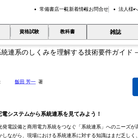
常備書店一覧
新着情報
お問合せ
法人様
雑誌
資格試験
教科書
解 配電系統と太陽光発電
系統連系のしくみを理解する技術要件ガイド
飯田 芳一
著
配電システムから系統連系を見てみよう！
光発電設備と商用電力系統をつなぐ「系統連系」へのニーズが
しながら、現場における系統連系に対する知識はまだ乏しく