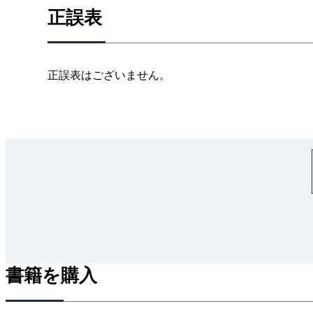
2－3 いろいろあります－太陽電池－
正誤表
2－4 太陽電池は三段階－セル・モジュール・ア
2－5 アレイから太陽光発電システムへ
2－6 屋根か大地か壁か－太陽光発電の据付け－
正誤表はございません。
2－7 いよいよ連系だ！－太陽光発電のシステム
2－8 モジュール以外も大切－太陽光発電を構成
2－9 一番気になる－太陽光の発電量－
2－10 これで安心－関連法規と認証制度－
3章 配電設備－配電設備は生きている－
3－1 配電電圧に歴史あり
3－2 いろいろあるぞ！－低圧配電方式－
3－3 高圧系統の主役－非接地三相3線式－
3－4 日本の配電ネットワーク－高圧配電系統の
3－5 先人の知恵－配電線の系統構成と送電容量
書籍を購入
3－6 世界に誇る－配電系統の品質－
3－7 いろいろに合体だ！－配電設備－