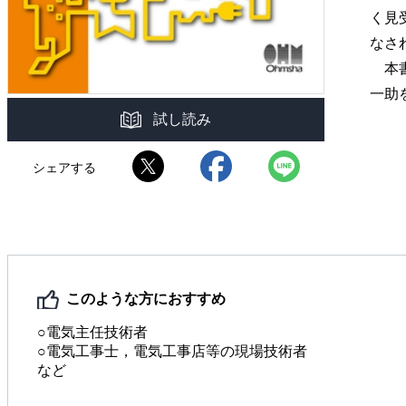
く見
なさ
本書
一助
試し読み
シェアする
このような方におすすめ
○電気主任技術者
○電気工事士，電気工事店等の現場技術者
など