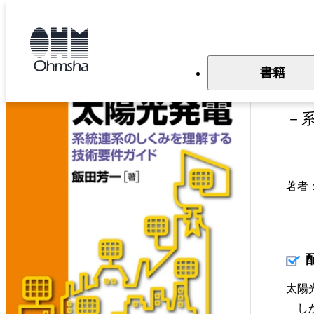
本
文
トップ
書籍
書籍詳細
に
移
動
書籍
図
－
著者
太陽
しか