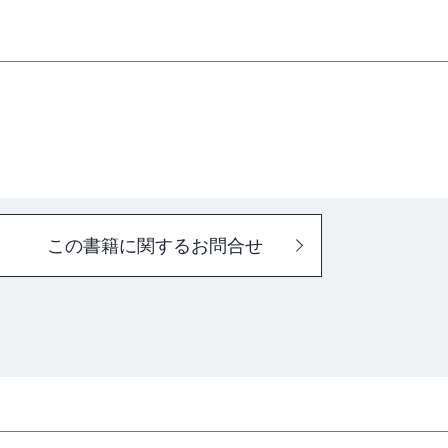
レイ－
－
するもの－
この書籍に関するお問合せ
構成－
－