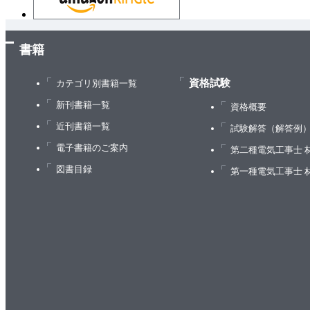
4－3 系統連系時に要求される技術的要件の全体
4－4 意外に複雑－系統連系と力率－
4－5 低圧も高圧も基本は同じ－系統連系時の力
書籍
4－6 ベクトルを確認－力率計算の例－
4－7 維持義務がある－連系系統の電圧変動－
資格試験
カテゴリ別書籍一覧
4－8 無効電力で電圧を調整－SVCとは何か－
新刊書籍一覧
資格概要
4－9 0.3秒の世界－瞬時電圧低下対策－
近刊書籍一覧
試験解答（解答例
4－10 課題は何か－まず単独運転時の安全確保－
電子書籍のご案内
第二種電気工事士 
4－11 課題は何か－電気事故時の対応－
図書目録
第一種電気工事士 
4－12 課題は何か－電力品質の確保－
4－13 どう対応するか－故障対策と事故対策－
4－14 どう対応するか－単独運転防止装置－
4－15 どう対応するか－多数台連系時の単独運転
4－16 どう対応するか－保安確保の要件－
4－17 分散型電源の事故時運転継続（FRT）機能
4－18 配電システムからの視点①－配電線の電圧