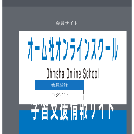
6-9 配電設計の公式
7章 法令
7-1 電圧の種別，一般用電気工作物
会員サイト
7-2 電気工事士等の資格と工事範囲
7-3 電気工事士の義務，免状の交付等
7-4 軽微な工事，軽微な作業
7-5 電気工事業法（電気工事業の業務の適正化に関
する法律）
7-6 電気用品の種類，表示等
7-7 特定電気用品，特定電気用品以外の電気用品
会員登録
索引
ログイン