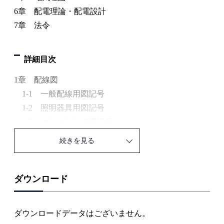
6章 配電理論・配電設計
7章 法令
詳細目次
1章 配線図
1-1 一般配線用図記号
1-2 照明器具用図記号
1-3 コンセントの図記号
1-4 スイッチや分電盤等の図記号
続きを見る
1-5 開閉器等の図記号
1-6 電灯分電盤結線図
1-7 動力用分電盤結線図
ダウンロード
1-8 屋内配線の負荷
1-9 最少電線本数
ダウンロードデータはございません。
1-10 単線図から複線図への変換