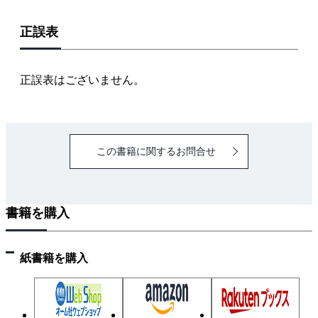
1-11 ボックス内の接続材料
正誤表
2章 電気機器・配線器具並びに電気工事用材料・工具
2-1 誘導電動機の運転
2-2 三相誘導電動機の電流と始動法
正誤表はございません。
2-3 進相コンデンサによる力率改善
2-4 照明器具
2-5 遮断器等の種類
この書籍に関するお問合せ
2-6 過電流遮断器の施設
2-7 多箇所点滅
2-8 電線の種類
書籍を購入
2-9 金属管工事の材料
2-10 金属管工事用材料
2-11 その他の電気工事の主な材料
紙書籍を購入
2-12 電気工事用工具
2-13 金属管工事以外の使用工具
2-14 接地極付コンセントの施設