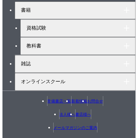
ト
5-6 正弦波交流
書籍
ッ
5-7 交流回路の基本
プ
5-8 単相交流回路の計算I
へ
資格試験
5-9 単相交流回路の計算II
5-10 三相交流回路
教科書
5-11 交流電力
5-12 電気理論の公式
雑誌
6章 配電理論・配電設計
6-1 低圧配電線の電気供給方式
オンラインスクール
6-2 単相2線式回路
6-3 単相3線式回路
6-4 三相3線式回路
常備書店一覧
新着情報
お問合せ
6-5 電線の太さと許容電流
法人様へ
書店様へ
6-6 屋内幹線の許容電流と過電流遮断器
6-7 分岐回路の施設
メールマガジンのご案内
6-8 漏電遮断器の施設と省略条件