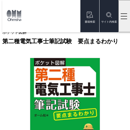
本
文
トップ
書籍
書籍詳細
に
移
書籍検索
サイト内検索
動
ポケット図解
第二種電気工事士筆記試験 要点まるわかり