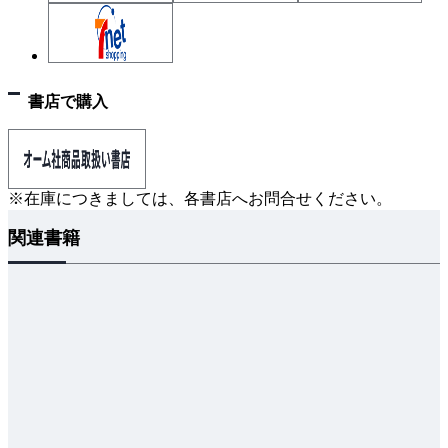
3章 施工方法
3-1 電気工事の種類と施設場所
3-2 弱電流電線等との接近・交差，メタルラス壁等
書店で購入
の貫通
3-3 電線の接続
3-4 絶縁テープの巻き方
3-5 接地工事
※在庫につきましては、各書店へお問合せください。
3-6 金属管工事
関連書籍
3-7 ケーブル工事
3-8 合成樹脂管工事
3-9 金属可とう電線管工事，ライティングダクト工
事
3-10 金属ダクト工事，金属線ぴ工事
3-11 ショウウインドー内等の配線
3-12 ネオン工事
3-13 特殊場所の工事