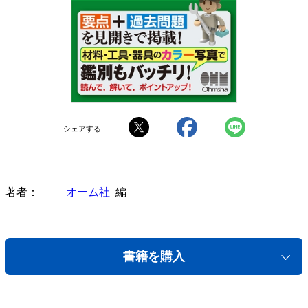
シェアする
著者
オーム社
編
書籍を購入