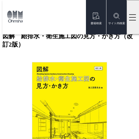
本
文
トップ
書籍
書籍詳細
に
移
書籍検索
サイト内検索
動
図解 給排水・衛生施工図の見方・かき方（改
訂2版）