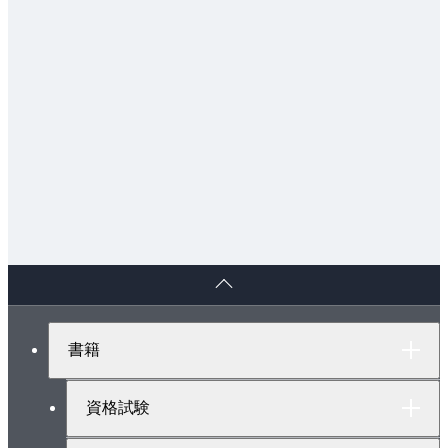
ペ
ー
ジ
ト
書籍
ッ
プ
へ
資格試験