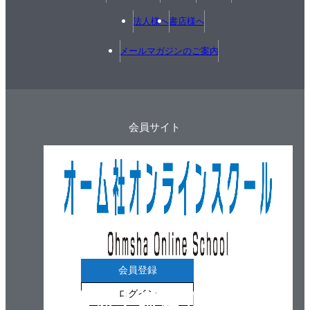
8・4 液化石油ガスの基礎事項
法人様へ
書店様へ
8・5 液化石油ガスの供給方式
8・6 液化石油ガス設備配管計画
メールマガジンのご案内
8・7 給排気設備
引用・参考文献
第9章 特殊設備
9・1 循環ろ過設備
会員サイト
9・2 ちゅう房設備
9・3 ごみ処理設備
9・4 ディスポーザ設備
9・5 医療設備および医療ガス配管設備
引用・参考文献
第10章 給排水衛生設備の計画・設計
10・1 計画・設計の原則
会員登録
10・2 計画・設計の進め方
ログイン
10・3 コスト計画