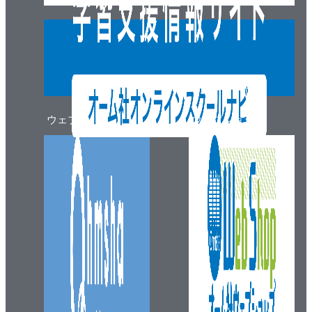
10・4 材料設計
10・5 耐震計画
10・6 耐久設計
10・7 水の有効利用
10・8 環境
10・9 スペース計画
ウェブマガジン
ウェブショップ
10・10 施工計画
10・11 動力
10・12 建物用途別設備計画
10・13 設計図書
引用・参考文献
第1１章 設計例
11・1 事務所ビル
11・2 ホテル