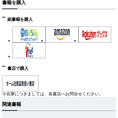
書籍を購入
3・1 基礎知識
3・2 設計の手順
3・3 安全装置
紙書籍を購入
3・4 給湯設備における省エネルギー
3・5 熱源の消費量
3・6 太陽熱利用給湯設備
引用・参考文献
第4章 排水通気設備
4・1 基礎事項
書店で購入
4・2 設計の手順
4・3 放流方式
4・4 排水通気方式と許容流量
4・5 排水配管
※在庫につきましては、各書店へお問合せください。
4・6 通気配管
関連書籍
4・7 機器・材料
4・8 機器容量の決定