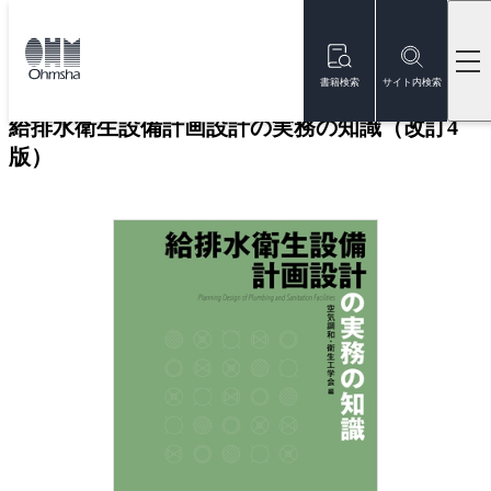
本
文
トップ
書籍
書籍詳細
に
移
書籍検索
サイト内検索
動
給排水衛生設備計画設計の実務の知識（改訂4
版）