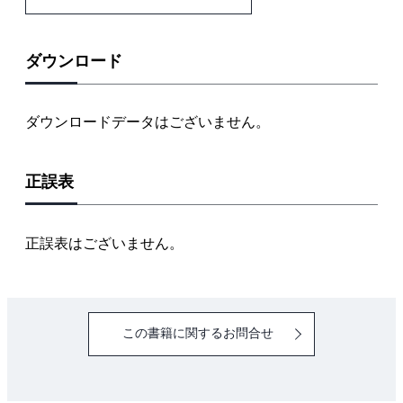
1・5 関連法規
1・6 給排水衛生設備の用語
引用・参考文献
ダウンロード
第2章 給水設備
2・1 基礎事項
ダウンロードデータはございません。
2・2 設計の手順
2・3 飲料水の汚染防止
正誤表
2・4 給水方式
2・5 配管方式
2・6 給水量と給水圧力
正誤表はございません。
2・7 機器・材料
2・8 機器容量の決定
2・9 給水管径の決定
この書籍に関するお問合せ
2・10 ウォータハンマ
引用・参考文献
第３章 給湯設備