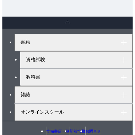
7・4 屋外消火栓設備
7・5 スプリンクラ設備
ペ
7・6 ドレンチャ設備
ー
7・7 水噴霧消火設備
ジ
7・8 泡消火設備
ト
書籍
ッ
7・9 不活性ガス消火設備
プ
7・10 ハロゲン化物消火設備
へ
資格試験
7・11 粉末消火設備
7・12 連結散水設備
教科書
7・13 連結送水管
7・14 消防用水
雑誌
7・15 その他の消防設備
第8章 ガス設備
オンラインスクール
8・1 都市ガスの基礎事項
8・2 都市ガスの供給方式
8・3 都市ガスの配管計画
常備書店一覧
新着情報
お問合せ