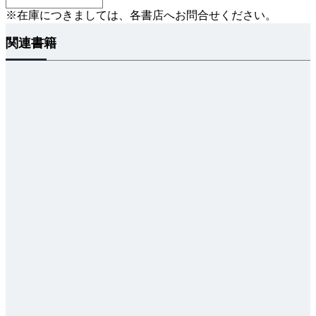
3章 空気調和負荷
※在庫につきましては、各書店へお問合せください。
3.1 概要
関連書籍
3.2 設計条件
3.3 室内負荷の計算
3.4 空調機負荷の決定
3.5 熱源負荷の決定
3.6 建築物省エネ法
3.7 空調機負荷の計算例
参考文献・引用文献
4章 熱源機器の選定
4.1 冷凍機・ヒートポンプ
4.2 冷却塔
4.3 ボイラ
4.4 熱交換器
4.5 蓄熱システム
4.6 コージェネレーションシステム