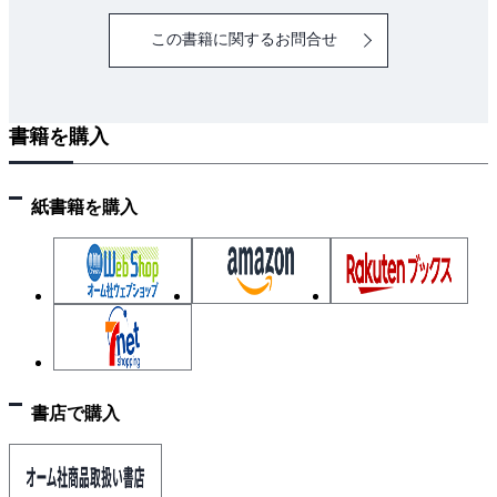
参考文献・引用文献
この書籍に関するお問合せ
4章 空気調和設備計画と建築計画
4.1 建築計画との関わり
4.2 設備スペース計画
書籍を購入
参考文献・引用文献
2編 実務設計編
1章 実施設計の手順
紙書籍を購入
1.1 基本設計から実施設計へ
1.2 実施設計の主な内容
1.3 実施設計の手順
参考文献
2章 設計の基礎
2.1 概要
書店で購入
2.2 空気の性質
2.3 湿り空気線図と空調プロセス
参考文献・引用文献