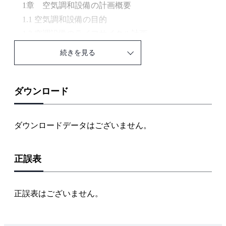
1章 空気調和設備の計画概要
1.1 空気調和設備の目的
1.2 空調設備のライフサイクル計画
1.3 建物のライフサイクルに配慮した空調設備設計
続きを見る
1.4 空調設備の環境配慮と省エネルギー計画
参考文献・引用文献
2章 方式の検討
ダウンロード
2.1 エネルギー供給
2.2 熱源方式
ダウンロードデータはございません。
2.3 空調方式
2.4 換気・排煙方式
正誤表
引用文献
3章 計画に必要な概略設備要量
3.1 主要空調設備の概略容量算定
正誤表はございません。
3.2 換気風量の算定
3.3 排煙機風量の算定