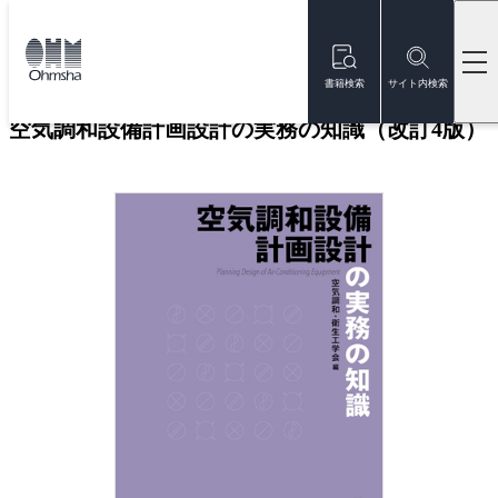
本
文
トップ
書籍
書籍詳細
に
移
書籍検索
サイト内検索
動
空気調和設備計画設計の実務の知識（改訂4版）