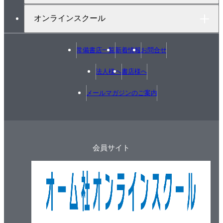
7.3 冷温水配管
オンラインスクール
7.4 蒸気配管
7.5 その他の配管
参考文献・引用文献
常備書店一覧
新着情報
お問合せ
8章 防音設計
法人様へ
書店様へ
8.1 音の基礎
8.2 騒音の伝搬経路
メールマガジンのご案内
8.3 機器の発生騒音
8.4 送風系の防音
8.5 屋外機器の防音
参考文献・引用文献
会員サイト
9章 防振設計・耐震設計
9.1 振動の基礎
9.2 防振材料
9.3 防振設計
9.4 機器などの耐震