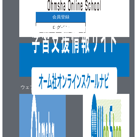
参考文献・引用文献
10章 自動制御・中央監視システム
会員登録
10.1 自動制御システム
ログイン
10.2 機器回りの制御システム例
10.3 中央監視システム
ウェブマガジン
ウェブショップ