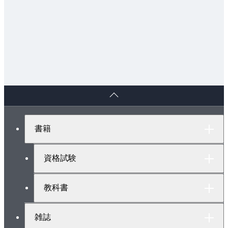
参考文献・引用文献
5章 空調機器の選定
5.1 空気調和機
5.2 コイル
5.3 空気対空気熱交換器
5.4 加湿器
ペ
5.5 空気清浄器
ー
参考文献・引用文献
ジ
6章 ダクト系の設計
ト
書籍
ッ
6.1 送風機
プ
6.2 ダクトの設計
へ
資格試験
6.3 吹出し口・吸込み口
引用文献
教科書
7章 配管系の設計
7.1 ポンプ
雑誌
7.2 配管の設計