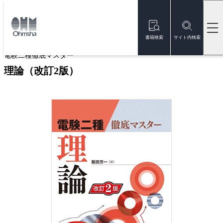
本
文
トップ
書籍
書籍詳細
に
移
書籍検索
サイト内検索
動
電験二種徹底マスター
理論（改訂2版）