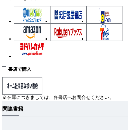
3-2 電子の運動
3-3 トランジスタ
3-4 増幅回路の基本
3-5 いろいろな増幅回路
3-6 演算増幅器（オペアンプ）
3-7 発振回路
3-8 変復調・整流回路
練習問題
4章 電気計測
書店で購入
4-1 計測の基礎
4-2 電気計器の種類
4-3 電圧・電流の測定
※在庫につきましては、各書店へお問合せください。
4-4 抵抗・インピーダンスの測定
関連書籍
4-5 周波数の測定とオシロスコープ
4-6 高電圧の測定
4-7 電力の測定