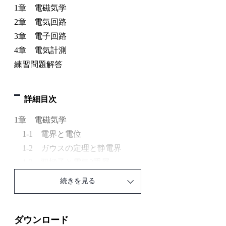
1章 電磁気学
2章 電気回路
3章 電子回路
4章 電気計測
練習問題解答
詳細目次
1章 電磁気学
1-1 電界と電位
1-2 ガウスの定理と静電界
1-3 双極子と電気2重層
1-4 静電容量と誘電体
続きを見る
1-5 影像法
1-6 電流
1-7 磁界
ダウンロード