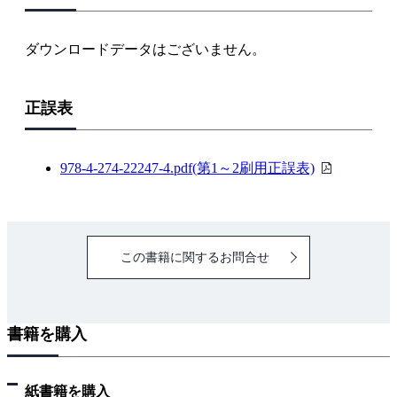
1-8 磁気回路
1-9 電磁力
ダウンロードデータはございません。
1-10 電磁誘導
練習問題
正誤表
2章 電気回路
2-1 回路理論の基礎
2-2 正弦波交流
PDF
978-4-274-22247-4.pdf(第1～2刷用正誤表)
2-3 回路計算の定理
フ
2-4 条件付き回路
ァ
2-5 三相交流回路
イ
この書籍に関するお問合せ
2-6 ひずみ波交流
ル
2-7 過渡現象
2-8 分布定数回路と進行波
書籍を購入
練習問題
3章 電子回路
3-1 半導体
紙書籍を購入