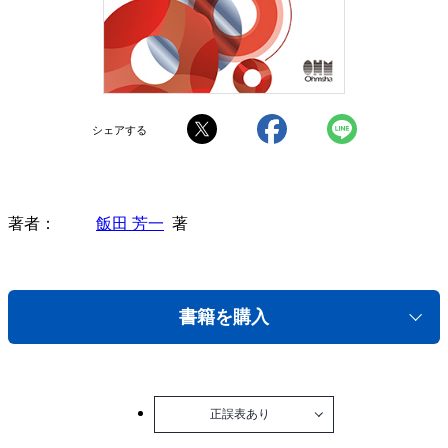
シェアする
著者
飯田 芳一
著
書籍を購入
正誤表あり