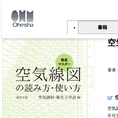
本
文
トップ
書籍
書籍詳細
に
移
動
書籍
徹
空
著者
空気
不可