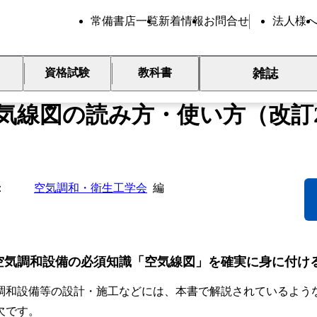
常備書店一覧
新着情報
お問合せ
法人様
雑誌
資格試験
教科書
底マスター
気線図の読み方・使い方（改訂
空気調和・衛生工学会
編
空気調和設備の必須知識「空気線図」を確実に身に付け
調和設備等の設計・施工などには、本書で解説されているよう
欠です。