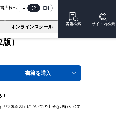
へ
書店様へ
JP
EN
書籍検索
サイト内検索
オンラインスクール
2版）
書籍を購入
る！
な「空気線図」についての十分な理解が必要