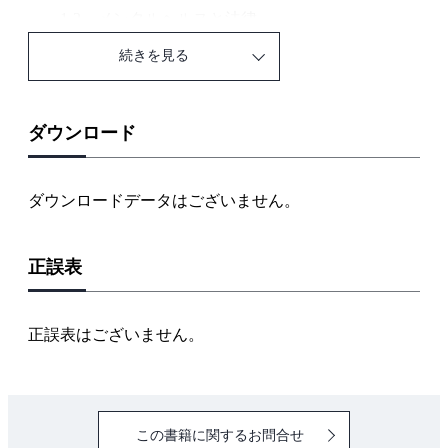
1-2 メンタルヘルスと法律
1-3 企業が取り組む意義
続きを見る
1-4 方針と計画
2章 ストレス・メンタルヘルス不調
2-1 ストレスの基礎知識
ダウンロード
2-2 心身症・メンタルヘルス不調
2-3 メンタルヘルス不調者への態度
ダウンロードデータはございません。
2-4 対処・軽減・予防法
3章 活用できる事業場内外資源
正誤表
3-1 事業場内資源
3-2 事業場外資源
3-3 医療機関や治療・薬
正誤表はございません。
3-4 事業場外資源との連携
Ⅱ編 管理監督者の役割
4章 予防・職場づくり
この書籍に関するお問合せ
4-1 管理監督者とは