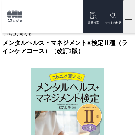
本
文
トップ
書籍
書籍詳細
に
移
書籍検索
サイト内検索
動
これだけ覚える！
メンタルヘルス・マネジメント®検定Ⅱ種（ラ
インケアコース）（改訂3版）