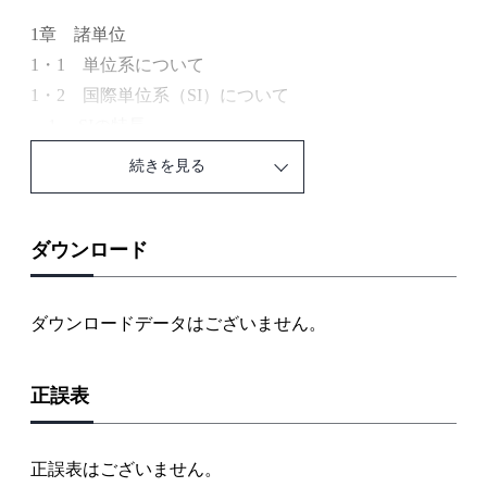
1章 諸単位
1・1 単位系について
1・2 国際単位系（SI）について
1. SIの特長
2. JISにおけるSIへの移行
続きを見る
3. SIへの概数移行
1・3 国際単位系（SI）とその使い方
1. SIの構成
ダウンロード
（1） SI基本単位
（2） SI組立単位
ダウンロードデータはございません。
（3） SI単位の10の整数乗倍
（4） SI単位およびその整数乗倍の使い方
正誤表
（5） 単位記号の書き方
（6） SI単位およびその10の整数乗倍と併用してよ
いSI以外の単位
正誤表はございません。