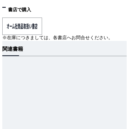
5. 和と差の三角関数
6. 二倍角の三角関数
書店で購入
7. 三倍角の三角関数
8. 半角の三角関数
9. 三角関数の和と差
※在庫につきましては、各書店へお問合せください。
10. 三角形の性質
関連書籍
2・3 平面曲線
1. 座標
（1） 直交座標
（2） 極座標
（3） 直交座標と極座標の関係
2. 直線の方程式
3. 円の方程式
4. だ円
5. 双曲線
6. 放物線