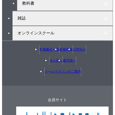
（1） 1点に作用する2つの力の合成
教科書
（2） 1点に作用する多数の力の合成
（3） 物体の2点に作用する2つの力の合成
雑誌
（4） 同方向に平行な2つの力の合成
（5） 方向が反対で，平行な2つの力の合成
オンラインスクール
（6） 偶力
3. 力のつり合いとラミーの定理
常備書店一覧
新着情報
お問合せ
4. 剛体のつり合いと運動
（1） 力のモーメント
法人様へ
書店様へ
（2） 偶力とトルク
メールマガジンのご案内
5. 構造物にはたらく力
（1） けた（部材）に働く力
（2） 1平面上で，多くの力が作用点を異にして作
用する場合
会員サイト
（3） 3つの平行した力の合成
（4） はりに働く反力