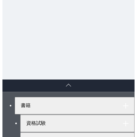
7. 正弦曲線
8. うずまき線
（1） アルキメデスうずまき線
（2） 対数うずまき線
9. インボリュート曲線
10. サイクロイド曲線
（1） サイクロイド
（2） エピサイクロイド，ハイポサイクロイド
3章 力学
ペ
3・1 力のモーメント
ー
ジ
1. 運動と静止
ト
2. 力
書籍
ッ
3・2 力の合成と分解およびつり合い
プ
へ
1. ベクトルとスカラー
資格試験
2. 力の合成と分解