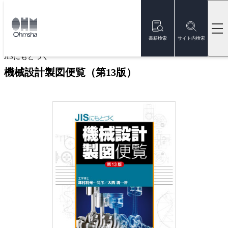
本
文
トップ
書籍
書籍詳細
に
移
書籍検索
サイト内検索
動
JISにもとづく
機械設計製図便覧（第13版）