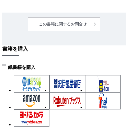
2. SI単位の一覧
2章 数学
この書籍に関するお問合せ
2・1 代数
1. 恒等式
2. 二次方程式の解
書籍を購入
3. 二項定理
4. 指数法則
5. 累乗根
紙書籍を購入
6. 対数
7. 数列の和
2・2 三角関数
1. 三角関数の定義
2. 三角関数の相互関係
3. 負の三角関数
4. 余角と補角の三角関数