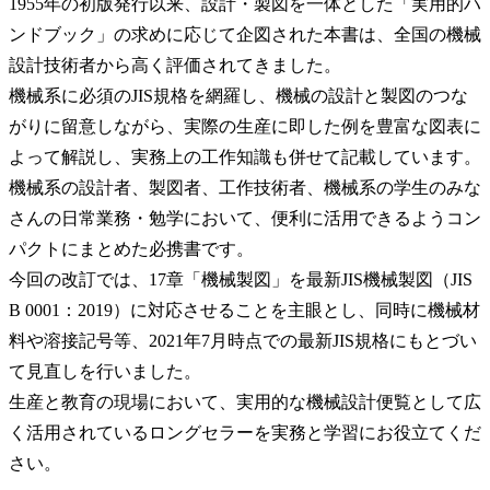
1955年の初版発行以来、設計・製図を一体とした「実用的ハ
ンドブック」の求めに応じて企図された本書は、全国の機械
設計技術者から高く評価されてきました。
機械系に必須のJIS規格を網羅し、機械の設計と製図のつな
がりに留意しながら、実際の生産に即した例を豊富な図表に
よって解説し、実務上の工作知識も併せて記載しています。
機械系の設計者、製図者、工作技術者、機械系の学生のみな
さんの日常業務・勉学において、便利に活用できるようコン
パクトにまとめた必携書です。
今回の改訂では、17章「機械製図」を最新JIS機械製図（JIS
B 0001：2019）に対応させることを主眼とし、同時に機械材
料や溶接記号等、2021年7月時点での最新JIS規格にもとづい
て見直しを行いました。
生産と教育の現場において、実用的な機械設計便覧として広
く活用されているロングセラーを実務と学習にお役立てくだ
さい。