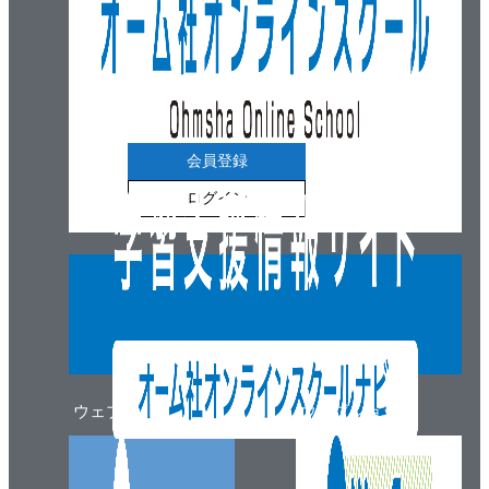
（5） 鉄塔，家屋等に働く力
6. 重力と重心
3・3 質点の運動
1. 質点の運動と変位
2. 速度と加速度
（1） 等速度運動
会員登録
（2） 等加速度直線運動
ログイン
（3） 自由落下
（4） 角速度と角加速度
3. 慣性
4. 質量と重量
5. 運動量と力積
（1） 撃力
（2） 衝突
ウェブマガジン
ウェブショップ
6. 向心力と遠心力
7. 回転体と慣性モーメント（慣性能率）