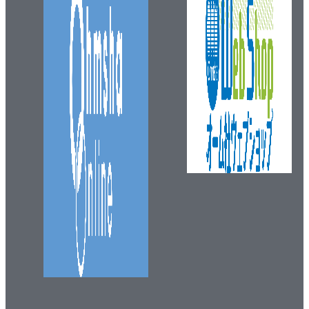
3・4 仕事とエネルギー
1. 仕事率
2. 位置エネルギー
3. 運動エネルギー
3・5 摩擦
1. 摩擦力
2. 摩擦係数と摩擦角
3. すべり摩擦と転がり摩擦
3・6 振動
1. 非（不）減衰自由振動
2. 減衰自由振動
3. 強制振動
（1） 非減衰強制振動
（2） 粘性減衰のある強制振動
4章 材料力学