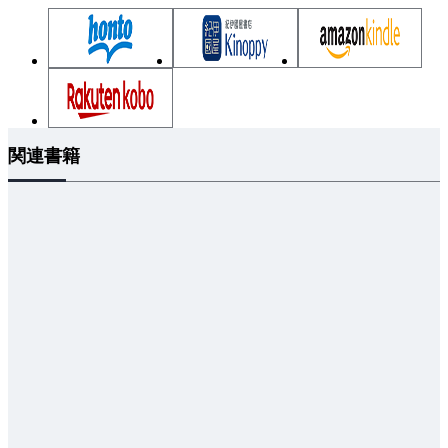
5.1 誤差，指示計器
5.2 測定範囲と測定波形
5.3 回路定数の測定
5.4 ブリッジ回路による測定
5.5 測定機器
関連書籍