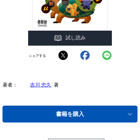
試し読み
シェアする
著者
吉川 忠久
著
書籍を購入