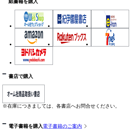
紙書籍を購入
3.1 半導体
3.2 ダイオード
3.3 トランジスタ
3.4 FET，サイリスタの特性
3.5 トランジスタの特性
3.6 電子管
4章 電子回路
4.1 トランジスタ増幅回路
書店で購入
4.2 FET増幅回路
4.3 帰還増幅回路
4.4 発振回路
※在庫につきましては、各書店へお問合せください。
4.5 パルス回路・整流回路
4.6 デジタル回路
電子書籍を購入
電子書籍のご案内
5章 電気磁気測定