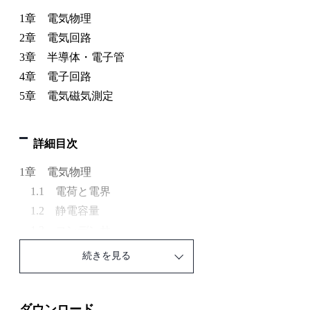
1章 電気物理
2章 電気回路
3章 半導体・電子管
4章 電子回路
5章 電気磁気測定
詳細目次
1章 電気物理
1.1 電荷と電界
1.2 静電容量
1.3 コンデンサ
1.4 電流の磁気作用
続きを見る
1.5 電磁力
1.6 電磁誘導
1.7 インダクタンス
ダウンロード