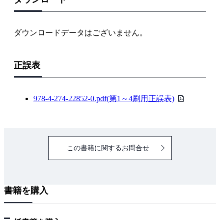
1.8 磁気回路
1.9 単 位
ダウンロードデータはございません。
2章 電気回路
正誤表
2.1 直流回路
2.2 抵抗の接続
2.3 テブナンの定理・ミルマンの定理
PDF
978-4-274-22852-0.pdf(第1～4刷用正誤表)
2.4 電 力
フ
2.5 交流回路
ァ
2.6 交流回路のフェーザ表示
イ
この書籍に関するお問合せ
2.7 交流回路網
ル
2.8 共振回路
2.9 交流の電力
書籍を購入
2.10 過渡現象
3章 半導体・電子管