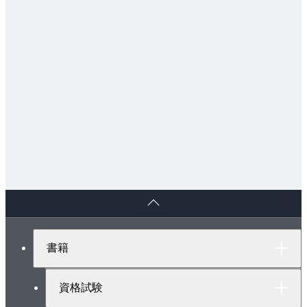
ペ
ー
ジ
ト
書籍
ッ
プ
へ
資格試験