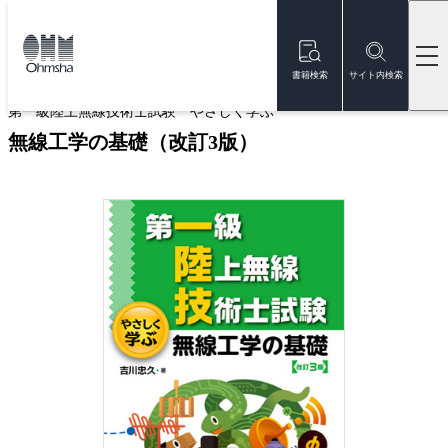
本
文
トップ
書籍
書籍詳細
に
移
書籍検索
サイト内検索
動
第一級陸上無線技術士試験 やさしく学ぶ
無線工学の基礎（改訂3版）