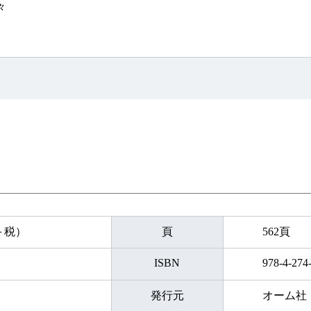
々
円＋税）
頁
562頁
ISBN
978-4-274
発行元
オーム社