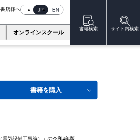
へ
書店様へ
JP
EN
書籍検索
サイト内検索
オンラインスクール
備工事編）（令和4年
書籍を購入
電気設備工事編）」の令和4年版。