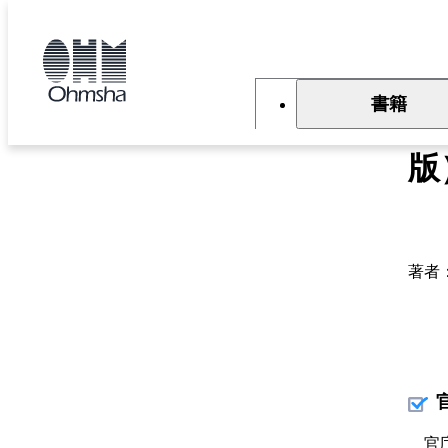
本
文
トップ
書籍
書籍詳細
に
移
動
書籍
公
版
著者
官庁