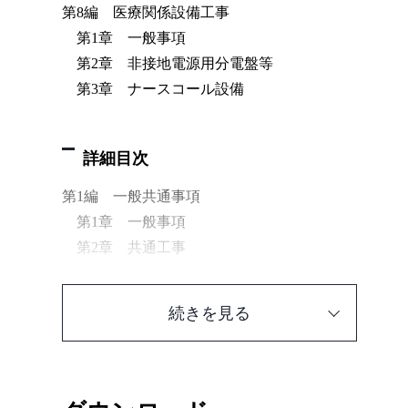
第8編 医療関係設備工事
第1章 一般事項
第2章 非接地電源用分電盤等
第3章 ナースコール設備
詳細目次
第1編 一般共通事項
第1章 一般事項
第2章 共通工事
第2編 電力設備工事
第1章 機材
続きを見る
第2章 施工
第3編 受変電設備工事
第1章 機材
第2章 施工