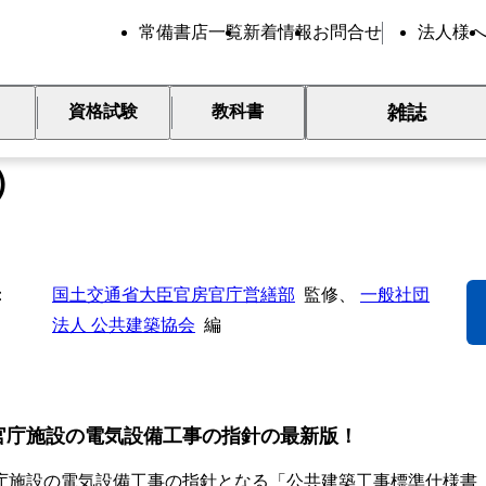
常備書店一覧
新着情報
お問合せ
法人様
雑誌
資格試験
教科書
共建築工事標準仕様書（電気設
）
国土交通省大臣官房官庁営繕部
監修、
一般社団
法人 公共建築協会
編
官庁施設の電気設備工事の指針の最新版！
施設の電気設備工事の指針となる「公共建築工事標準仕様書（