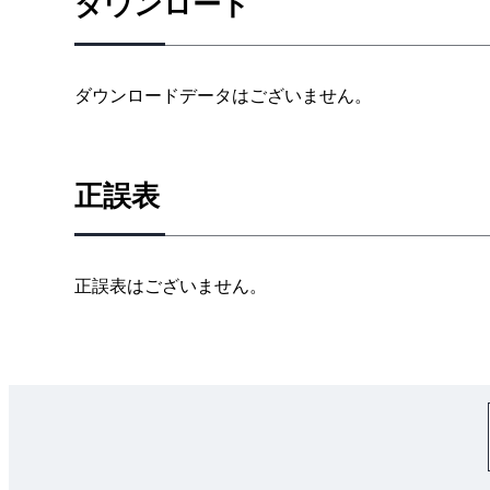
ダウンロード
第4編 電力貯蔵設備工事
第1章 総則
第2章 機材
ダウンロードデータはございません。
第3章 施工
第5編 発電設備工事
第1章 機材
正誤表
第2章 施工
第6編 通信・情報設備工事
第1章 機材
正誤表はございません。
第2章 施工
第7編 中央監視制御設備工事
第1章 機材
第2章 施工
第8編 医療関係設備工事
第1章 一般事項
第2章 非接地電源用分電盤等