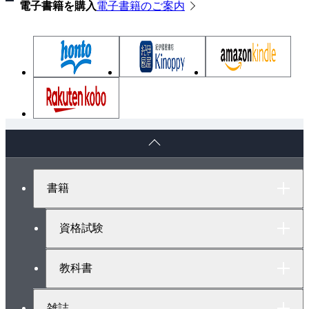
電子書籍を購入
電子書籍のご案内
18 端子台への結線
19 PF管とアウトレットボックスの接続
20 ねじなし電線管とアウトレットボックスの接
続
21 ボンド線の取り付け
第5編 寸法とケーブル処理の考え方
ペ
1 課題の寸法と作業手順
ー
2 ケーブルのはぎ取り寸法
ジ
ト
3 ケーブルの切断寸法
書籍
ッ
4 ケーブルの切断・加工寸法
プ
へ
資格試験
第6編 過去問題で練習
1 技能試験の手順
教科書
2 練習問題1
3 練習問題2
雑誌