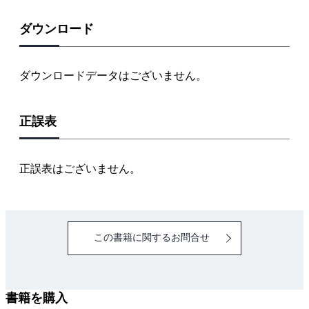
第2編 支給材料の基礎知識
ダウンロード
1 ケーブル・電線類
2 ボックス類
ダウンロードデータはございません。
3 電線管等
4 照明器具
正誤表
5 配線器具等
6 電線接続材料
正誤表はございません。
第3編 配線図と複線図
1 接地側電線と非接地側電線
2 配線の基本
この書籍に関するお問合せ
3 複線図の書き方
第4編 基本作業の手順とポイント
書籍を購入
1 作業用工具