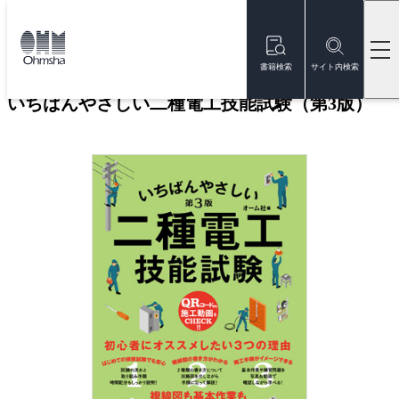
本
文
トップ
書籍
書籍詳細
に
移
書籍検索
サイト内検索
動
いちばんやさしい二種電工技能試験（第3版）