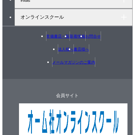
4 練習問題3
オンラインスクール
第7編 合格の判断基準と欠陥例
1 第二種電気工事士技能試験の判断基準
常備書店一覧
新着情報
お問合せ
2 主な欠陥例
法人様へ
書店様へ
メールマガジンのご案内
会員サイト