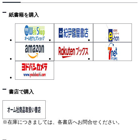
2 VVFケーブルのシースのはぎ取り
3 VVRケーブルのシースのはぎ取り
紙書籍を購入
4 絶縁被覆のはぎ取り
5 電線接続の基本
6 VVFジョイントボックスを用いた接続
7 アウトレットボックスを用いた接続
8 輪づくり
9 ランプレセプタクルへの結線
10 露出形コンセントへの結線
11 引掛シーリングローゼット（角形）への結線
12 引掛シーリングローゼット（丸形）への結線
書店で購入
13 埋込連用取付枠への配線器具の取り付け
14 埋込連用器具（1個）への結線
15 埋込連用器具（2個）への結線
※在庫につきましては、各書店へお問合せください。
16 埋込連用器具（3個）への結線
17 配線用遮断器への結線