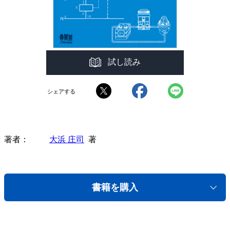
試し読み
シェアする
著者
大浜 庄司
著
書籍を購入