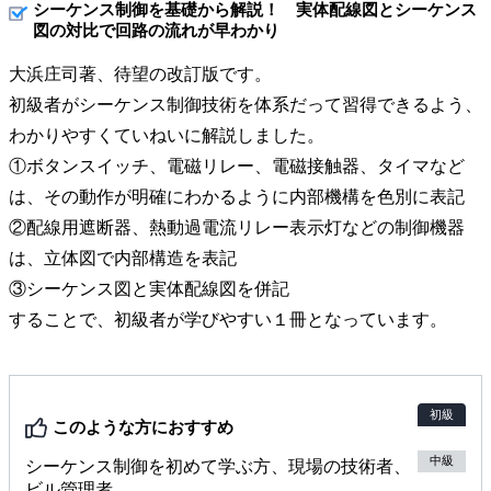
シーケンス制御を基礎から解説！ 実体配線図とシーケンス
図の対比で回路の流れが早わかり
大浜庄司著、待望の改訂版です。
初級者がシーケンス制御技術を体系だって習得できるよう、
わかりやすくていねいに解説しました。
①ボタンスイッチ、電磁リレー、電磁接触器、タイマなど
は、その動作が明確にわかるように内部機構を色別に表記
②配線用遮断器、熱動過電流リレー表示灯などの制御機器
は、立体図で内部構造を表記
③シーケンス図と実体配線図を併記
することで、初級者が学びやすい１冊となっています。
初級
このような方におすすめ
中級
シーケンス制御を初めて学ぶ方、現場の技術者、
ビル管理者