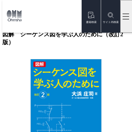
本
文
トップ
書籍
書籍詳細
に
移
書籍検索
サイト内検索
動
図解 シーケンス図を学ぶ人のために（改訂2
版）