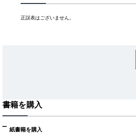
3.4 探索点の手動指定
3.5 分散並列最適化
正誤表はございません。
3.6 サンプラーの選択
3.7 枝刈り
CHAPTER 4 ブラックボックス最適化の応用例
4.1 機械学習のハイパーパラメータの最適化：音声認識ソフト
4.2 パイプラインフレームワークとハイパーパラメ
4.3 継続的なモデル改善でのOptunaの使い方
4.4 オンライン広告入札システムの実行環境の最適
4.5 クッキーレシピの最適化
4.6 ニューラルアーキテクチャサーチ
書籍を購入
CHAPTER 5 Optunaの最適化の仕組み
5.1 Optunaの柔軟なインタフェース
紙書籍を購入
5.2 独立サンプリング