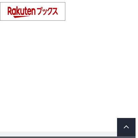
ペ
ー
ジ