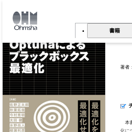
本
文
トップ
書籍
書籍詳細
に
移
動
書籍
O
著者
本書
化に