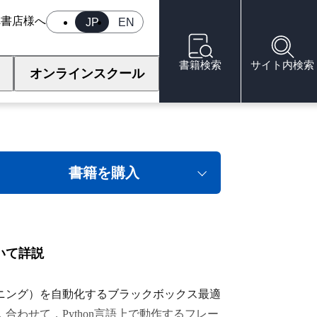
へ
書店様へ
JP
EN
書籍検索
サイト内検索
オンラインスクール
最適化
書籍を購入
いて詳説
ニング）を自動化するブラックボックス最適
わせて，Python言語上で動作するフレー