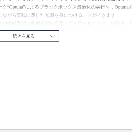
ーク“Optuna”によるブラックボックス最適化の実行を，Opt
しながら実践に即した知識を身につけることができます．
や機械学習は多種多様な応用が広く図られており，技術者／
なっていますが，その際に手間を要するのが，ハイパーパラメ
続きを見る
ング）では，ハイパーパラメータの数が多い傾向があるうえに
ます．多くの技術者が，これにかなりの時間が費やされてしま
は汎用性も高く，機械学習のハイパーパラメータ調整に限らず
できます．例えば，本書ではミドルウェアのパフォーマンス調
適化を応用する方法も紹介しています．
パーパラメータ調整の手間を大幅に削減するブラックボックス最
ptunaについて，応用例からアルゴリズムまでを一からわかり
科学技術のあらゆる分野で登場するブラックボックス最適化に