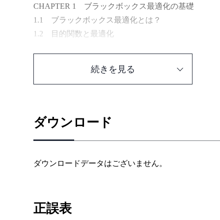
CHAPTER 1 ブラックボックス最適化の基礎
1.1 ブラックボックス最適化とは？
1.2 目的関数と最適化
1.3 グリッドサーチとランダムサーチ
1.4 SMBO
続きを見る
1.5 ブラックボックス最適化の利用対象
CHAPTER 2 はじめてのOptuna
2.1 環境構築
ダウンロード
2.2 簡単な数式の最適化
2.3 機械学習のハイパーパラメータのOptunaによる
ダウンロードデータはございません。
CHAPTER 3 Optunaを使いこなす
3.1 多目的最適化
3.2 制約付き最適化
正誤表
3.3 可視化機能を用いた探索空間の調整