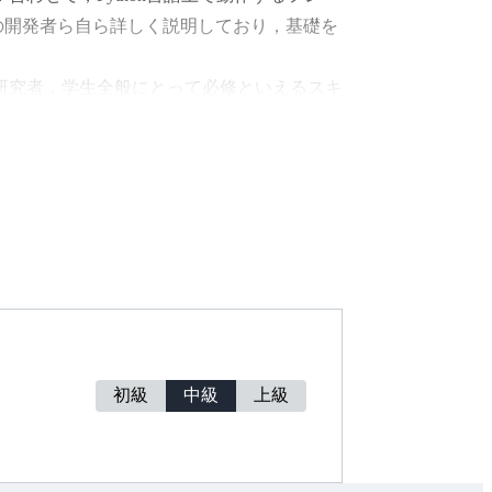
unaの開発者ら自ら詳しく説明しており，基礎を
研究者，学生全般にとって必修といえるスキ
ータ調整です．特に，深層学習（ディープラ
，その調整が性能を大きく左右するといわれ
っているのが実情です．ブラックボックス最
，工学や日常生活にかかわる多くのことを最
整や，お菓子のレシピ作成にブラックボック
適化とそのPythonベースのフレームワー
やすく説明した書籍です．機械学習に留まら
入門するにあたって最適な書籍です．
初級
中級
上級