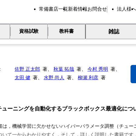
常備書店一覧
新着情報
お問合せ
法人様
雑誌
資格試験
教科書
ptunaによるブラックボックス
佐野 正太郎
著、
秋葉 拓哉
著、
今村 秀明
著、
太田 健
著、
水野 尚人
著、
柳瀬 利彦
著
チューニングを自動化するブラックボックス最適化につ
は，機械学習に欠かせないハイパーパラメータ調整（チュー
ついて一からわかりやすく，そして，詳しく説明した書籍です．合