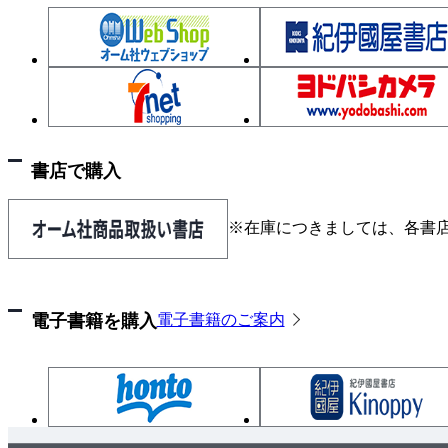
5.3 独立サンプリングの課題
5.4 同時サンプリング
5.5 パラメータ選択の全体像
CHAPTER 6 ブラックボックス最適化のアルゴリズ
6.1 探索点選択における共通の枠組
書店で購入
6.2 単目的最適化における探索点選択のアルゴリズ
6.3 多目的最適化における探索点選択のアルゴリズ
※在庫につきましては、各書
6.4 探索点選択アルゴリズムの使い分け
電子書籍を購入
電子書籍のご案内