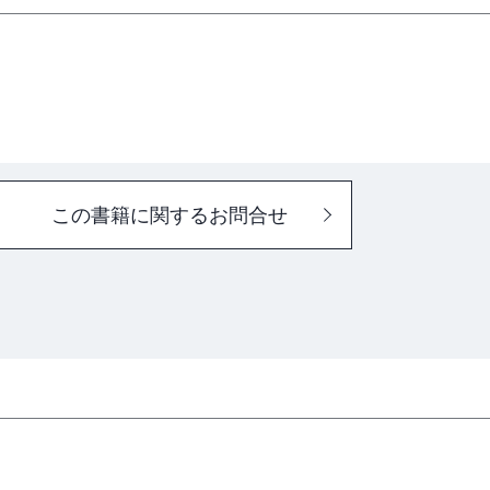
ウェアMozilla DeepSpeech
この書籍に関するお問合せ
ータ最適化
化