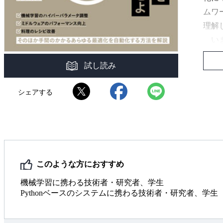
ムワ
理解
いま
ルに
試し読み
ーニ
てい
シェアする
適化
適化
ス最
ハイ
クO
このような方におすすめ
ず，
機械学習に携わる技術者・研究者、学生
Pythonベースのシステムに携わる技術者・研究者、学生