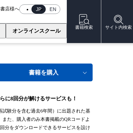
へ
書店様へ
JP
EN
書籍検索
サイト内検索
オンラインスクール
礎・適性科目 完全解答
書籍を購入
らに8回分が解けるサービスも！
再試験分を含む過去6年間）に出題された基
す。また、購入者のみ本書掲載のQRコードよ
3回分をダウンロードできるサービスを設け