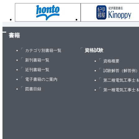
適性科目
令和元年度 基礎・適性科目の問題と模範解答
基礎科目
書籍
1群 設計・計画に関するもの
2群 情報・論理に関するもの
資格試験
カテゴリ別書籍一覧
3群 解析に関するもの
新刊書籍一覧
資格概要
4群 材料・化学・バイオに関するもの
近刊書籍一覧
試験解答（解答例
5群 環境・エネルギー・技術に関するもの
電子書籍のご案内
第二種電気工事士 
適性科目
図書目録
第一種電気工事士 
平成30年度 基礎・適性科目の問題と模範解答
基礎科目
1群 設計・計画に関するもの
2群 情報・論理に関するもの
3群 解析に関するもの