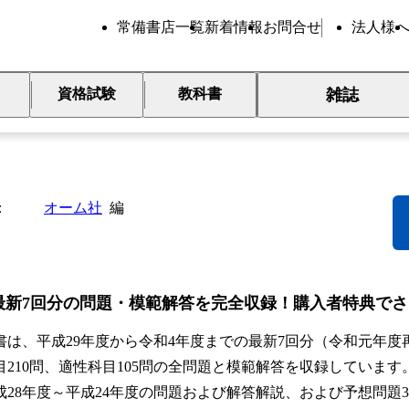
常備書店一覧
新着情報
お問合せ
法人様
雑誌
資格試験
教科書
023年版 技術士第一次試験基
オーム社
編
最新7回分の問題・模範解答を完全収録！購入者特典でさ
は、平成29年度から令和4年度までの最新7回分（令和元年度
目210問、適性科目105問の全問題と模範解答を収録していま
成28年度～平成24年度の問題および解答解説、および予想問題