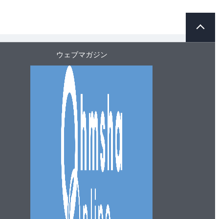
ペ
ー
ジ
ト
ウェブマガジン
ッ
プ
へ