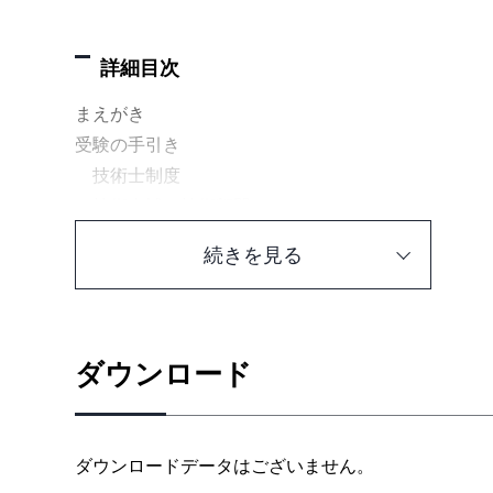
詳細目次
まえがき
受験の手引き
技術士制度
技術士補と技術部門
技術士第一次試験
続きを見る
過去の技術士第一次試験の結果
出題傾向と分析・対策
基礎科目の出題傾向と分析・対策
ダウンロード
適性科目の出題傾向と分析・対策
令和4年度 基礎・適性科目の問題と模範解答
ダウンロードデータはございません。
基礎科目