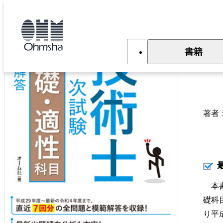
本
文
トップ
書籍
書籍詳細
に
移
動
書籍
2
著者
本書
礎科
り平