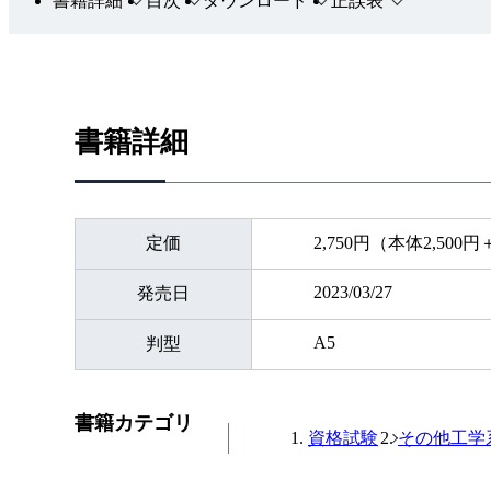
書籍詳細
目次
ダウンロード
正誤表
書籍詳細
定価
2,750円（本体2,500
2023/03/27
発売日
A5
判型
書籍カテゴリ
資格試験
その他工学