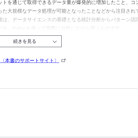
ットを通じて取得できるデータ量が爆発的に増加したこと、コ
った大規模なデータ処理が可能となったことなどから注目され
は、データサイエンスの基礎となる統計分析からパターン認
どを、Pythonを使って実際に分析しながら学ぶものです。
タの取り扱い、確率・統計の基礎といった基本的なところか
続きを見る
学習手法、時々刻々と変化する時系列データの分析などの解説
できるようになっています。
外
〈本書のサポートサイト〉
部
thonを使った解説によって理論と実践を同時に学ぶことがで
リ
応用したい方にピッタリの一冊です。
ン
ク
版にあたっては深層学習を大幅に拡充し、自然言語処理、生成系（Au
れるテーマを取り上げました。