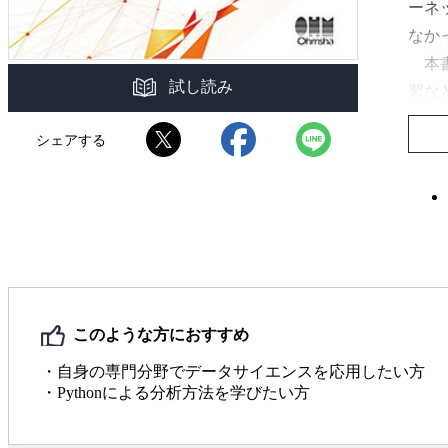
ーネ
なか
本書
試し読み
習な
デー
シェアする
機械
俯瞰
Py
野に
第2
このような方におすすめ
視さ
・自身の専門分野でデータサイエンスを応用したい方
・Pythonによる分析方法を学びたい方