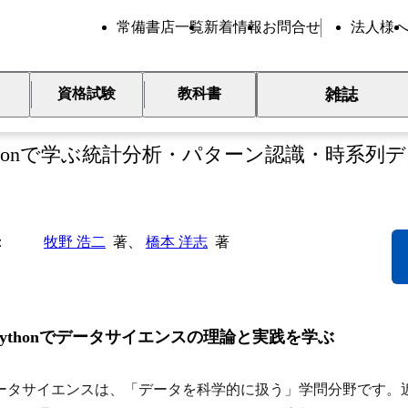
常備書店一覧
新着情報
お問合せ
法人様
雑誌
資格試験
教科書
ータサイエンス教本（第2版）
ythonで学ぶ統計分析・パターン認識・時系列
牧野 浩二
著、
橋本 洋志
著
Pythonでデータサイエンスの理論と実践を学ぶ
タサイエンスは、「データを科学的に扱う」学問分野です。近