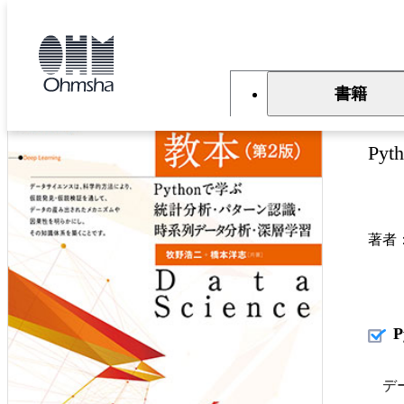
本
文
トップ
書籍
書籍詳細
に
移
動
書籍
デ
P
著者
デー