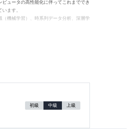
ンピュータの高性能化に伴ってこれまででき
ています。
識（機械学習）、時系列データ分析、深層学
ら、パターン認識、深層学習といった統計・
を行い、読者がデータサイエンスの一通りを
きるので、データサイエンスを学び、自身の分
toEncoder、GAN）などの近年重要
初級
中級
上級