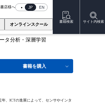
へ
書店様へ
JP
EN
書籍検索
サイト内検索
オンラインスクール
データ分析・深層学習
書籍を購入
年、ICTの進展によって、センサやインタ