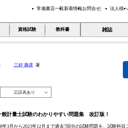
常備書店一覧
新着情報
お問合せ
法人様
雑誌
資格試験
教科書
般計量士試験 合格問題集（第
三好 康彦
著
正誤表あり
一般計量士試験のわかりやすい問題集 改訂版！
18年3月から2023年12月まで過去7回分の試験問題を、試験