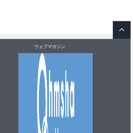
ペ
ー
ジ
ト
ウェブマガジン
ッ
プ
へ