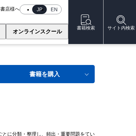
へ
書店様へ
JP
EN
書籍検索
サイト内検索
オンラインスクール
2版）
書籍を購入
科目ごとに分類・整理し、頻出・重要問題をてい