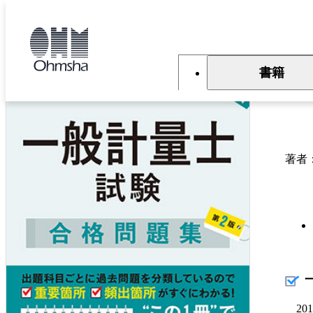
本
文
トップ
書籍
書籍詳細
に
移
動
書籍
一
著者
20