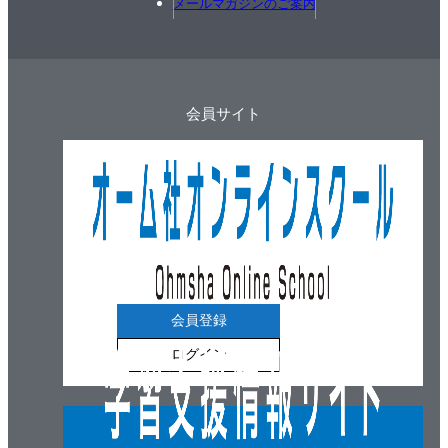
メールマガジンのご案内
会員サイト
会員登録
ログイン