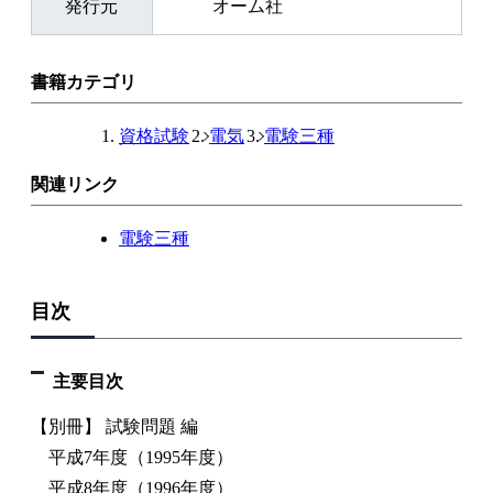
発行元
オーム社
書籍カテゴリ
資格試験
電気
電験三種
関連リンク
電験三種
目次
主要目次
【別冊】 試験問題 編
平成7年度（1995年度）
平成8年度（1996年度）