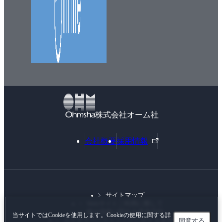
株式会社オーム社
外
会社概要
採用情報
部
リ
ン
ク
サイトマップ
Webサイトご利用に際して
個人情報に関する基本方針
当サイトではCookieを使用します。Cookieの使用に関する詳
同意する
カスタマーハラスメントに対する基本方針