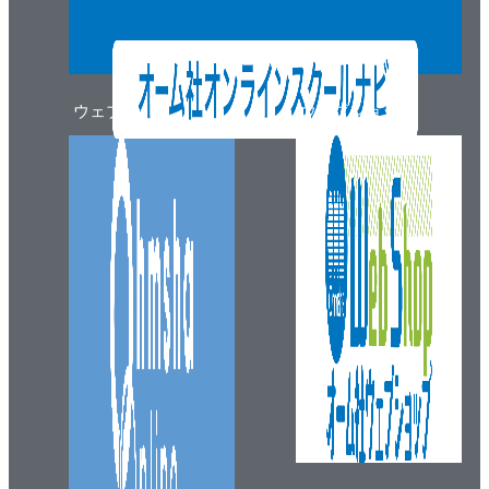
ウェブマガジン
ウェブショップ