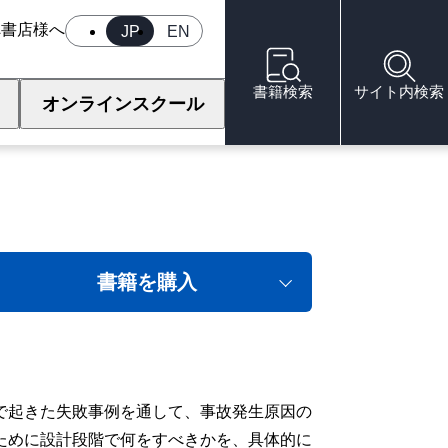
へ
書店様へ
JP
EN
書籍検索
サイト内検索
オンラインスクール
書籍を購入
で起きた失敗事例を通して、事故発生原因の
ために設計段階で何をすべきかを、具体的に