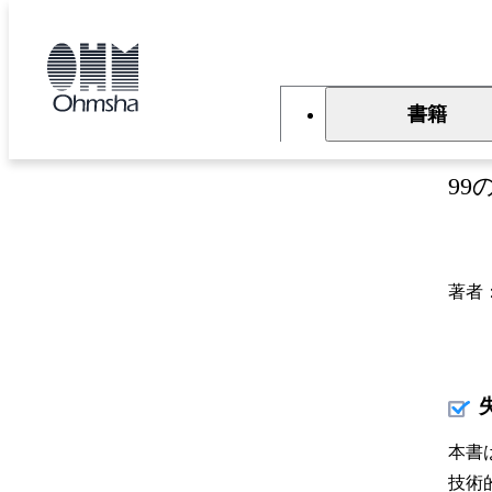
本
文
トップ
書籍
書籍詳細
に
移
動
書籍
機
9
著者
本書
技術