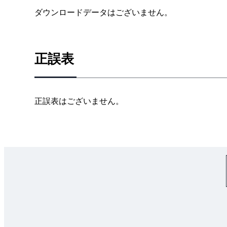
2 応力集中による亀裂
ダウンロードデータはございません。
3 安全率と信頼度の見積の失敗
4 溶接部の強度低下と応力集中
5 ろう付の強度低下と応力集中
正誤表
6 荷重方向予測の失敗
7 疲労強度による失敗
8 加工硬化による失敗
正誤表はございません。
9 圧入による亀裂発生
3-02 熱の影響による失敗
1 熱膨張差による失敗
2 熱処理による失敗
3 焼きばめと冷やしばめ時の失敗
3-03 腐食による失敗
3-04 締結による失敗
1 はめあい長さ不足による失敗
2 なじみによるゆるみ，錆除去不良によるゆるみ