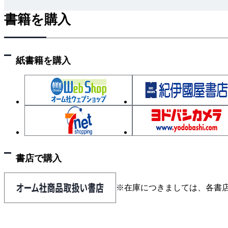
3 塗装によるへたり
書籍を購入
4 高温部位締結の失敗
5 摩擦係数安定剤使用による失敗
6 軟質材ガスケット締付時の失敗
紙書籍を購入
7 塑性域締付時のスナグトルク指定の失敗
8 ボルトの水素脆性破壊
9 座金の機能と欠点
10 締付による変形や亀裂
3-05 組立や整備による失敗
1 作業スペース確保の失敗
2 ソケットの干渉による失敗
書店で購入
3 チェックトルクの課題
4 高トルク締付の課題
※在庫につきましては、各書
5 締付方向指定の失敗
6 締付順序指定の失敗
7 ゴムホースクリップの取付失敗による漏れ