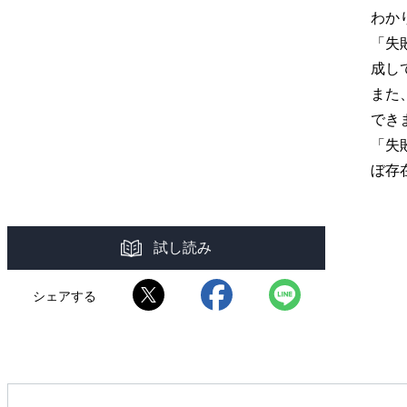
わか
「失
成し
また
でき
「失
ぼ存
試し読み
シェアする