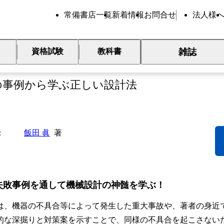
常備書店一覧
新着情報
お問合せ
法人様
雑誌
資格試験
教科書
械設計失敗事典
9の事例から学ぶ正しい設計法
飯田 眞
著
失敗事例を通して機械設計の神髄を学ぶ！
は、機器の不具合等によって発生した重大事故や、著者の身近
的な深掘りと対策案を示すことで、同様の不具合を起こさない