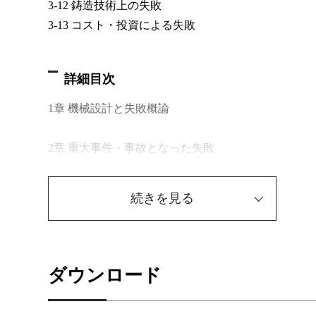
3-12 鋳造技術上の失敗
3-13 コスト・投資による失敗
詳細目次
1章 機械設計と失敗概論
2章 重大事件・事故となった失敗
2-01 整備不良を起こしやすい設計による失敗
2-02 操縦者・作業者による失敗
続きを見る
2-03 設計者の知識不足による失敗
2-04 組織的な不正による失敗
3章 起こしやすい失敗と克服技術
ダウンロード
3-01 強度設計の失敗
1 ばらつきの最悪条件による亀裂