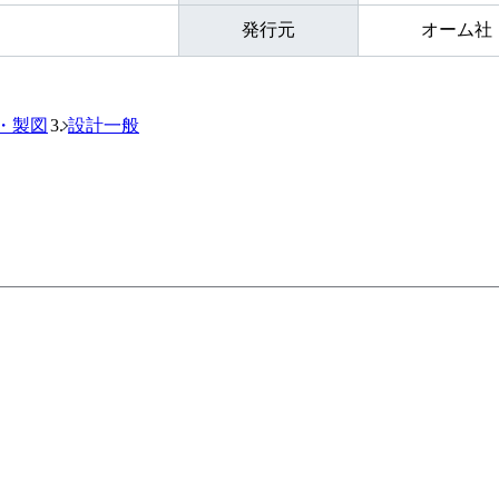
発行元
オーム社
・製図
設計一般