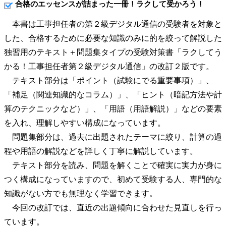
合格のエッセンスが詰まった一冊！ラクして受かろう！
本書は工事担任者の第２級デジタル通信の受験者を対象と
した、合格するために必要な知識のみに的を絞って解説した
独習用のテキスト＋問題集タイプの受験対策書「ラクしてう
かる！工事担任者第２級デジタル通信」の改訂２版です。
テキスト部分は「ポイント（試験にでる重要事項）」、
「補足（関連知識的なコラム）」、「ヒント（暗記方法や計
算のテクニックなど）」、「用語（用語解説）」などの要素
を入れ、理解しやすい構成になっています。
問題集部分は、過去に出題されたテーマに絞り、計算の過
程や用語の解説などを詳しく丁寧に解説しています。
テキスト部分を読み、問題を解くことで確実に実力が身に
つく構成になっていますので、初めて受験する人、専門的な
知識がない方でも無理なく学習できます。
今回の改訂では、直近の出題傾向に合わせた見直しを行っ
ています。