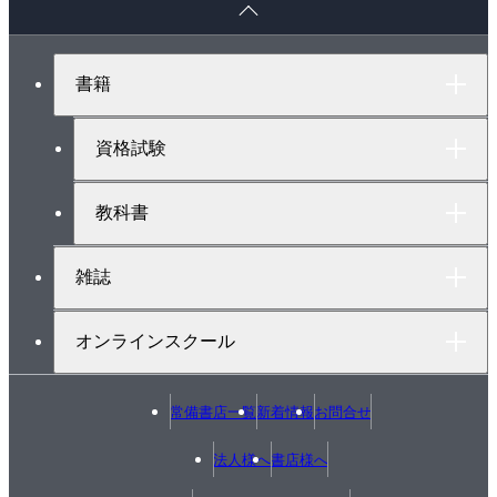
2.4 有線電気通信設備令
ー
2.5 不正アクセス行為の禁止等に関する法律
ジ
ト
3章 端末設備等規則
書籍
ッ
3.1 用語の定義と責任の分界
プ
3.2 安全性等の端末設備の条件
へ
資格試験
3.3 アナログ電話端末等
3.4 移動電話端末と固定電話端末
教科書
3.5 インターネットプロトコル端末等
雑誌
索引
オンラインスクール
常備書店一覧
新着情報
お問合せ
法人様へ
書店様へ