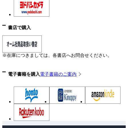
4章 接続工事の技術
4.1 光ファイバの接続技術
4.2 LANの接続技術
4.3 配線工事・工事試験
書店で購入
Ⅲ編 端末設備の接続に関する法規
1章 電気通信事業法
※在庫につきましては、各書店へお問合せください。
1.1 法の目的と用語
1.2 電気通信事業者
電子書籍を購入
電子書籍のご案内
1.3 端末設備の接続の条件と技術基準適合認定
1.4 工事担任者の資格と職務
2章 工事担任者規則等・有線電気通信法令・不正ア
クセス禁止法
2.1 工事担任者規則
2.2 端末機器の技術基準適合認定等に関する規則
2.3 有線電気通信法
ペ