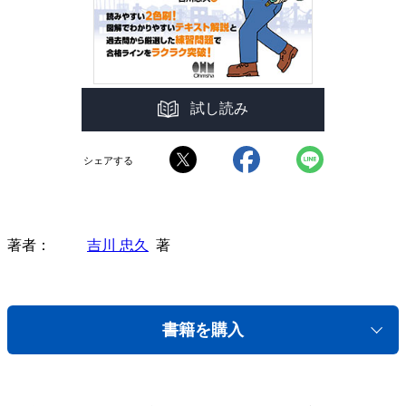
試し読み
シェアする
著者
吉川 忠久
著
書籍を購入