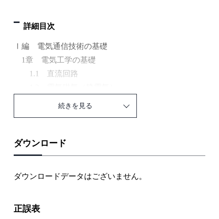
詳細目次
Ⅰ編 電気通信技術の基礎
1章 電気工学の基礎
1.1 直流回路
1.2 電気磁気（静電気）
1.3 電気磁気（電流と磁気，単位）
続きを見る
1.4 交流回路
1.5 半導体・ダイオード
1.6 トランジスタ
ダウンロード
1.7 電子回路
1.8 論理回路
ダウンロードデータはございません。
2章 電気通信の基礎
2.1 伝送路
正誤表
2.2 変調方式