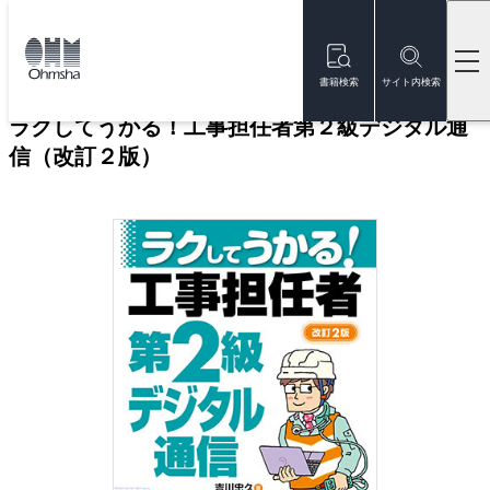
本
文
トップ
書籍
書籍詳細
に
移
書籍検索
サイト内検索
動
ラクしてうかる！工事担任者第２級デジタル通
信（改訂２版）