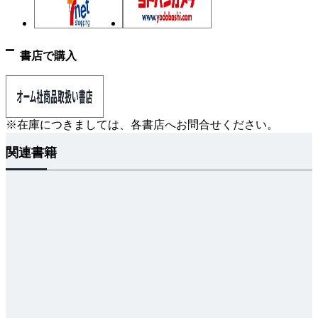
ーズ
・さまざまなアングルから見た上半身のポーズ
・腕の動きによる肩のかたちの変化
書店で購入
・男女の胴体：ポーズとアングル 骨格・図形化・解
剖学・完成の段階別に
・明暗で上半身のボリューム感を出す
※在庫につきましては、各書店へお問合せください。
関連書籍
PART 06 腕
・さまざまなアングルから見た腕のかたちと動き
・さまざまなアングルから見た手首の動き
・腕の主な筋肉
・さまざまなポーズにおける腕のかたちと動き
・腕とつながっている筋肉の見え方
・筋肉質体型とぽっちゃり体型の比較
PART 07 脚