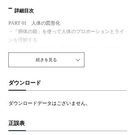
詳細目次
PART 01 人体の図形化
・「胴体の箱」を使って人体のプロポーションとライ
ンを理解する
・ハイアイングル / ローアングルから見た人体のプロ
ポーションとライン
続きを見る
・視点によって下半身の長さを短縮する際の注意点
・胴体を基準に首の長さと頭のかたちのプロポーショ
ンをとる方法
ダウンロード
・短縮と重なりを含むポーズ
ダウンロードデータはございません。
PART 02 上半身の図形化のかたちと動き
・腕の動きによる鎖骨と肩甲骨の移動
正誤表
・肩と肘の動き
・首の動きと僧帽筋の関係