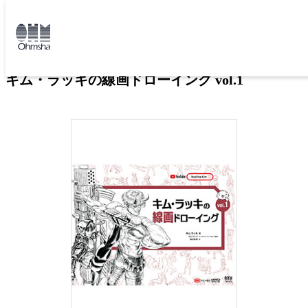
本
文
トップ
書籍
書籍詳細
に
移
動
キム・ラッキの線画ドローイング vol.1