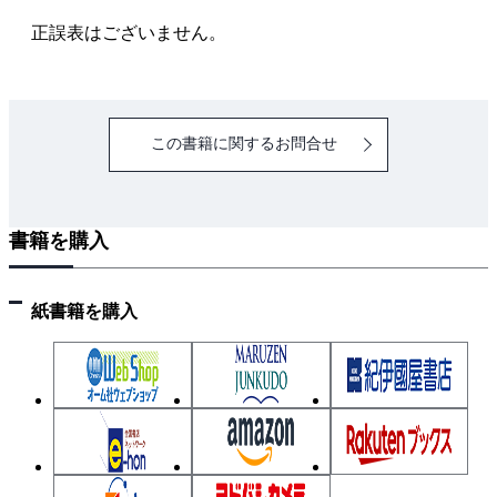
正誤表はございません。
PART 03 下半身の構造
・下半身の骨格のラインとボリューム感
・膝関節の作動原理
この書籍に関するお問合せ
・さまざまなポーズにおける下半身の図形化
PART 04 顔
書籍を購入
・さまざまなアングルにおける顔の図形化
・目のかたち
・口のかたち
紙書籍を購入
・単純化した首の筋肉の構造
・キャラクタの顔：さまざまな顔つき
・顔つきによる側面のシルエット
PART 05 上半身のさまざまなポーズ
・キャラクタの性別、年齢、顔つきによる上半身のポ