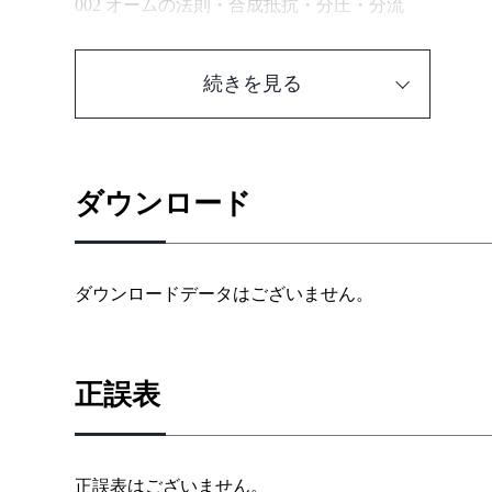
002 オームの法則・合成抵抗・分圧・分流
003 キルヒホフの法則
004 ブリッジ回路
続きを見る
005 テブナンの定理と不平衡ブリッジへの応用
006 重ね合わせの理・ミルマンの定理
007 電力の計算
008 電荷に働く力（静電力）
ダウンロード
009 電荷を取り巻く空間の物理量
010 コンデンサ・しくみと接続
011 平行平板コンデンサにおける誘電体の役割
ダウンロードデータはございません。
012 コンデンサの充放電の計算
013 磁荷周辺の物理量
014 導線に流れる電流と磁界の関係
正誤表
015 コイルに流れる電流と磁束の関係
016 磁気回路の計算
017 交流の基礎
正誤表はございません。