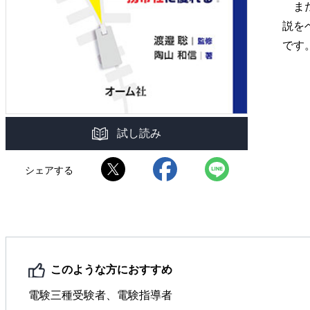
また
説を
です
試し読み
シェアする
このような方におすすめ
電験三種受験者、電験指導者