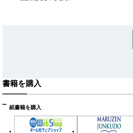
018 複素数による交流計算の基礎
019 RLC直列共振と並列共振
020 複素数による交流計算の演習
021 交流電力の計算
022 スイッチのある回路・ひずみ波
023 三相交流の基礎1
024 三相交流の基礎2
025 三相交流の計算1
026 三相交流の計算2
027 三相交流の計算3
書籍を購入
028 三相交流回路の断線
029 回路例と過渡現象
030 過渡現象の事例
紙書籍を購入
031 計器の種類と特徴
032 測定における誤差とその扱い方
033 計器の測定範囲を拡張する方法