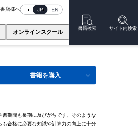
へ
書店様へ
JP
EN
書籍検索
サイト内検索
オンラインスクール
要点総まとめ
書籍を購入
学習期間も長期に及びがちです。そのような
らも合格に必要な知識や計算力の向上に十分