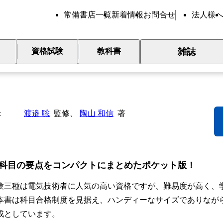
常備書店一覧
新着情報
お問合せ
法人様
雑誌
資格試験
教科書
ケット合格版 電験三種4科目 
渡邉 聡
監修、
陶山 和信
著
4科目の要点をコンパクトにまとめたポケット版！
三種は電気技術者に人気の高い資格ですが、難易度が高く、
本書は科目合格制度を見据え、ハンディーなサイズでありなが
成としています。