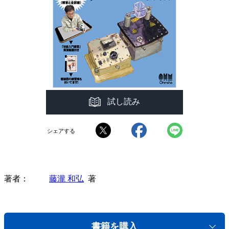
試し読み
シェアする
著者
藤瀧 和弘
著
書籍を購入