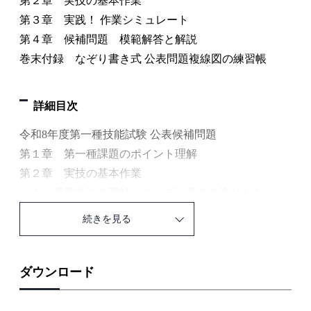
第２章 実技の基本作業
第３章 実践！ 作業シミュレート
第４章 候補問題 模範解答と解説
巻末付録 なぞり書き式 公表問題複線図の練習帳
詳細目次
令和8年度第一種技能試験 公表候補問題
第１章 第一種課題のポイント理解
第２章 実技の基本作業
１ 課題寸法の理解とケーブル長さの測りかた
２ 電線の絶縁被覆とケーブル外装のはぎ取り
続きを見る
３ 露出形器具への結線（輪作り）
４ 引掛シーリングへの結線
５ ねじ止め端子の器具への結線
ダウンロード
６ 埋込連用器具への結線
７ 「わたり線」の作りかた