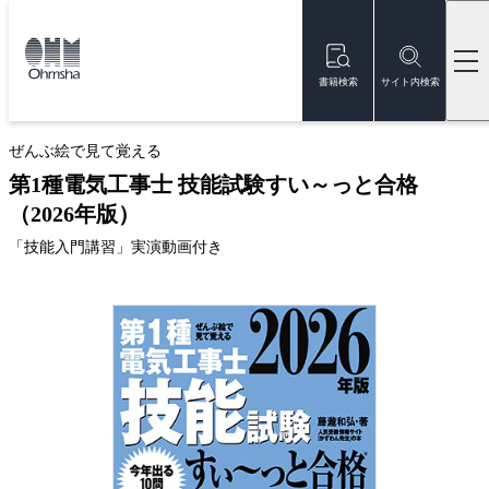
本
文
トップ
書籍
書籍詳細
に
移
書籍検索
サイト内検索
動
ベストセラー
ぜんぶ絵で見て覚える
第1種電気工事士 技能試験すい～っと合格
（2026年版）
「技能入門講習」実演動画付き