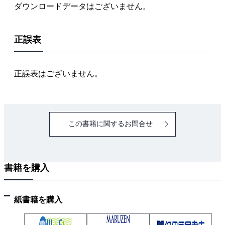
ダウンロードデータはございません。
８ アウトレットボックスと電線管の接続
９ 電線相互の接続
正誤表
10 【参考手順】電工ナイフを使う被覆のはぎ取り
かた
第３章 実践！ 作業シミュレート
正誤表はございません。
１ 候補問題No.3 で手順を詳しくシミュレート
２ 課題施工作業の実践
第４章 候補問題 模範解答と解説
この書籍に関するお問合せ
巻末付録 なぞり書き式 公表問題複線図の練習帳
１ 複線図を正しく描けるようにしておこう
２ なぞり書き式 公表問題複線図の練習帳
書籍を購入
本書で使用した材料一式
紙書籍を購入