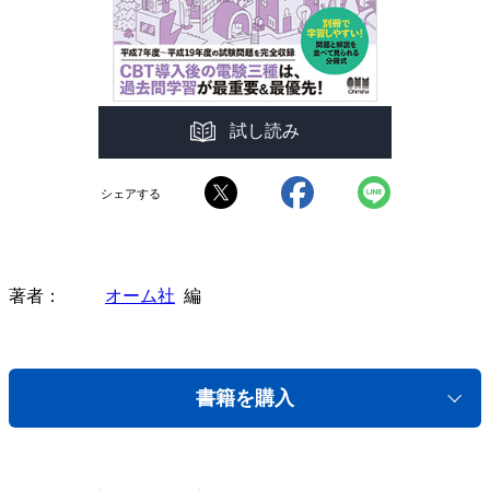
試し読み
シェアする
著者
オーム社
編
書籍を購入