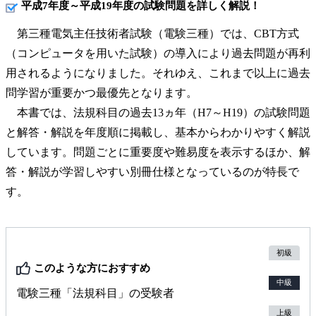
平成7年度～平成19年度の試験問題を詳しく解説！
第三種電気主任技術者試験（電験三種）では、CBT方式
（コンピュータを用いた試験）の導入により過去問題が再利
用されるようになりました。それゆえ、これまで以上に過去
問学習が重要かつ最優先となります。
本書では、法規科目の過去13ヵ年（H7～H19）の試験問題
と解答・解説を年度順に掲載し、基本からわかりやすく解説
しています。問題ごとに重要度や難易度を表示するほか、解
答・解説が学習しやすい別冊仕様となっているのが特長で
す。
初級
このような方におすすめ
中級
電験三種「法規科目」の受験者
上級