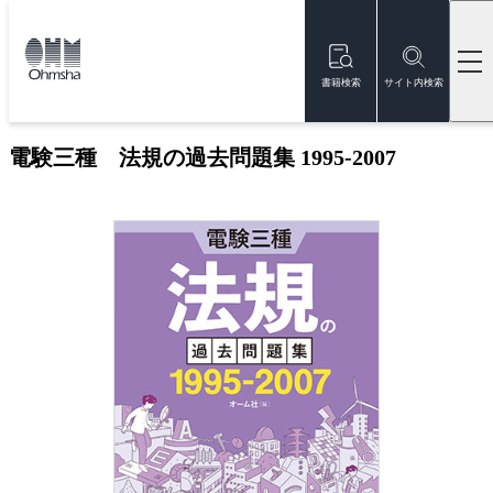
本
文
トップ
書籍
書籍詳細
に
移
書籍検索
サイト内検索
動
新刊
電験三種 法規の過去問題集 1995-2007