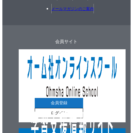
メールマガジンのご案内
会員サイト
会員登録
ログイン