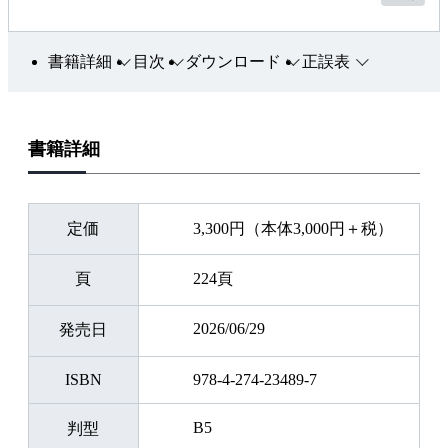
書籍詳細
目次
ダウンロード
正誤表
書籍詳細
定価
3,300円（本体3,000円＋税）
頁
224頁
2026/06/29
発売日
ISBN
978-4-274-23489-7
B5
判型