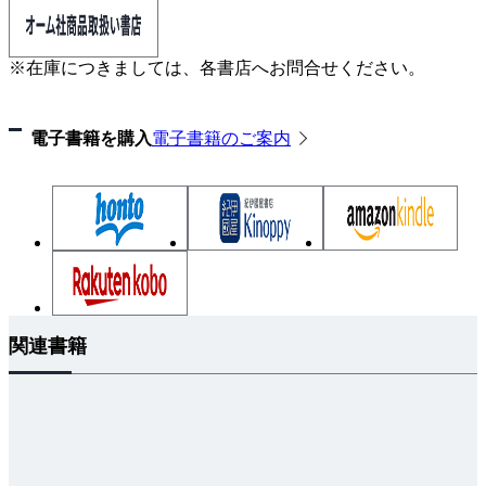
平成16年度（2004年度）
平成17年度（2005年度）
※在庫につきましては、各書店へお問合せください。
平成18年度（2006年度）
平成19年度（2007年度）
電子書籍を購入
電子書籍のご案内
関連書籍