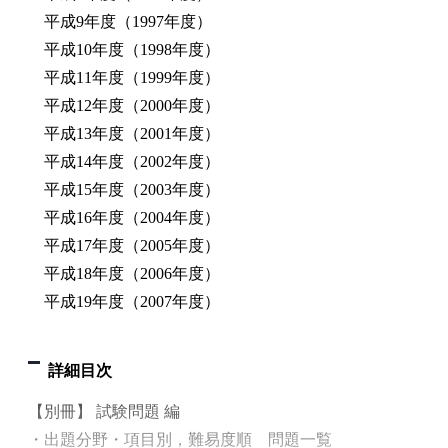
平成9年度（1997年度）
平成10年度（1998年度）
平成11年度（1999年度）
平成12年度（2000年度）
平成13年度（2001年度）
平成14年度（2002年度）
平成15年度（2003年度）
平成16年度（2004年度）
平成17年度（2005年度）
平成18年度（2006年度）
平成19年度（2007年度）
詳細目次
【別冊】 試験問題 編
・出題分野・項目別，難易度順 問題一覧