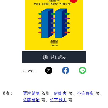
試し読み
シェアする
著者
粟津 清蔵
監修、
伊藤 実
著、
小笹 修広
著、
佐藤 啓治
著、
竹下 鉄夫
著