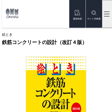
本
文
トップ
書籍
書籍詳細
に
移
書籍検索
サイト内検索
動
新刊
絵とき
鉄筋コンクリートの設計（改訂４版）