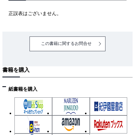
2-4 画像とテキストの同一空間埋め込みによる実装
2-5 評価メトリクスと実践
正誤表はございません。
第３章 マルチモーダルRAGの実装手法
3-1 Embed 4の利用
この書籍に関するお問合せ
3-2 CLIP-RAGの利用
3-3 マルチモーダル反復RAG
書籍を購入
第４章 特化型マルチモーダルRAG
4-1 マルチモーダルRAGのファインチューニング
4-2 projectorとLLMのファインチューニング
紙書籍を購入
4-3 画像検索用のデュアルエンコーダのファインチュ
ーニング
おわりに
参考文献