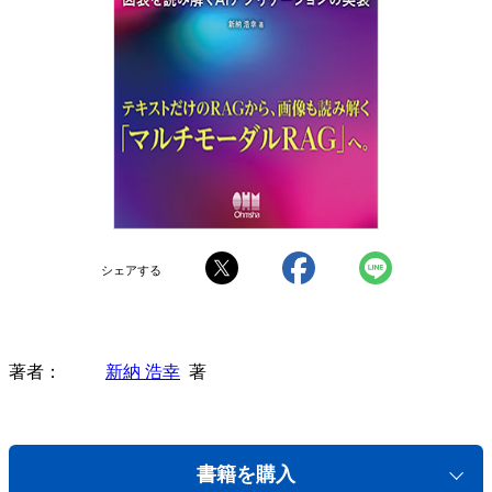
シェアする
著者
新納 浩幸
著
書籍を購入