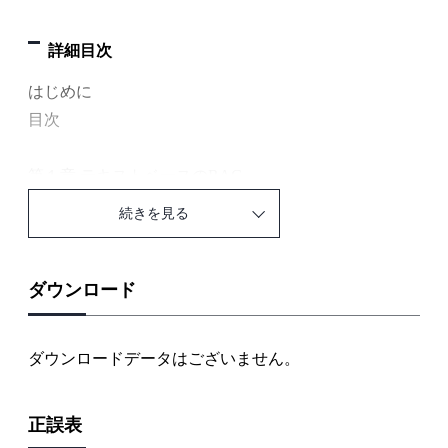
詳細目次
はじめに
目次
第１章 テキストベースのRAG
1-1 RAGの3つの構成要素
続きを見る
1-2 データベースの作成
1-3 検索器の作成
1-4 回答生成器の作成
ダウンロード
第２章 マルチモーダルRAG
ダウンロードデータはございません。
2-1 マルチモーダルRAGとは
2-2 マルチモーダルRAG実現の主要アプローチ
正誤表
2-3 画像のテキスト化による実装