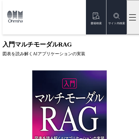
本
文
トップ
書籍
書籍詳細
に
移
書籍検索
サイト内検索
動
新刊
入門マルチモーダルRAG
図表を読み解くAIアプリケーションの実装