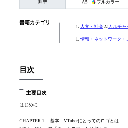
判型
A5
フルカラー
CHA
書籍カテゴリ
人文・社会
カルチャ
VT
情報・ネットワーク・
用し
さら
目次
ツま
主要目次
はじめに
CHAPTER１ 基本 VTuberにとってのロゴとは