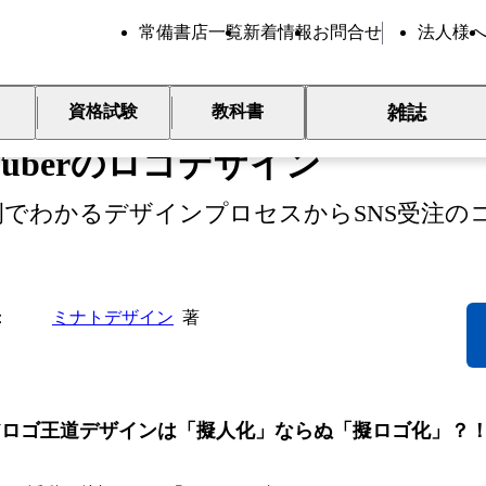
常備書店一覧
新着情報
お問合せ
法人様
新刊
雑誌
資格試験
教科書
Tuberのロゴデザイン
例でわかるデザインプロセスからSNS受注の
ミナトデザイン
著
Vロゴ王道デザインは「擬人化」ならぬ「擬ロゴ化」？