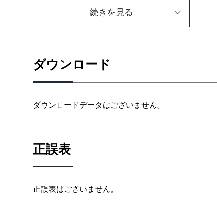
VTuber ロゴが持つ4 つのチカラ
続きを見る
VTuber ロゴ作成 2 つのアプローチ
01擬ロゴ化
02物語ロゴ
ダウンロード
CHAPTER２ 作例 VTuberのロゴデザイン
1甘狼このみ完全セルフVTuber の、こだわりを活か
2瀬戸乃とと透明感をまとう、洗練されたアーティス
ダウンロードデータはございません。
3音乃瀬奏モダンとクラシックが奏でる新しいハーモ
4響咲リオナストリートの力強さに、カリスマ性を重
5甘結もか優しさと柔らかさが広がる、幻想的なロゴ
正誤表
6アビス・ソング・シンドローム深海の歌声を思わ
7雨庭やえ神社と狛犬モチーフの親しみやすいロゴ
8龍ヶ崎リン鋭さと重厚さが響き合う、力強い存在感
正誤表はございません。
9心恋音むいるアイドルらしい可憐さをシンプル可愛
10天狐てん妖狐の可愛さと軽やかなリズムが調和す