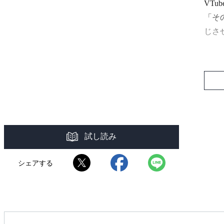
VT
「そ
じさ
本書
一冊
楽し
試し読み
シェアする
CHA
数多
割を