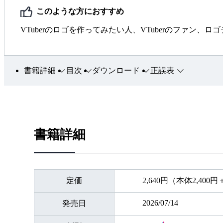
さら
このような方におすすめ
語ロ
VTuberのロゴを作ってみたい人、VTuberのファン、
書籍詳細
目次
ダウンロード
正誤表
CHA
Vシ
それ
製作
書籍詳細
VT
すべ
定価
2,640円（本体2,400
てい
2026/07/14
発売日