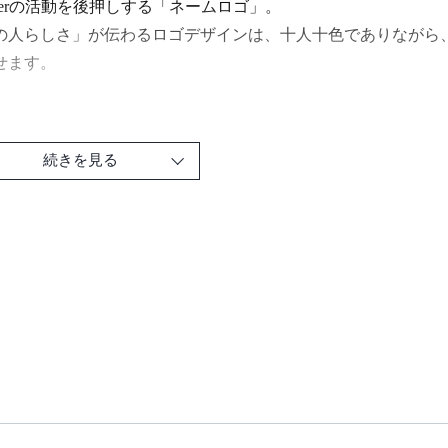
uberの活動を後押しする「ネームロゴ」。
の人らしさ」が伝わるロゴデザインは、十人十色でありながら、ど
せます。
続きを見る
は、そんなVTuberロゴに特化して、「Vロゴを作ってみたい
です。VTuberファンの方も、ロゴ一つひとつに込められた意
むきっかけになるはずです。
PTER １ 基本 VTuberにとってのロゴとは
くのVTuberのネームロゴ制作を手掛けるミナトデザイン氏が、V
持つのか？ VTuberらしさをどのように表現するのか？ を基礎