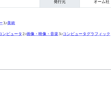
発行元
オーム社
PTER ３ 実践 VTuberロゴを作る
ー
美術
uberのロゴを作ってみたいけどどう仕事にしていけばよいのか
コンピュータ
画像・映像・音楽
コンピュータグラフィック
ているヒアリングシートの紹介を収録。
に、著者がフォロワー0の状態からSNSで受注を得るまでの変
で、実践的に学べる内容となっています。