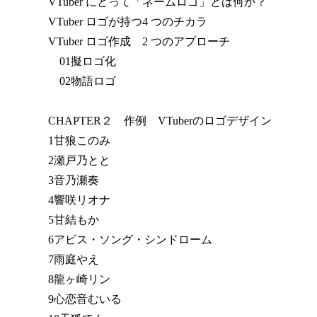
VTuber にとって「ネームロゴ」とは何か？
VTuber ロゴが持つ4 つのチカラ
VTuber ロゴ作成 2 つのアプローチ
01擬ロゴ化
02物語ロゴ
CHAPTER２ 作例 VTuberのロゴデザイン
1甘狼このみ
2瀬戸乃とと
3音乃瀬奏
4響咲リオナ
5甘結もか
6アビス・ソング・シンドローム
7雨庭やえ
8龍ヶ崎リン
9心恋音むいる