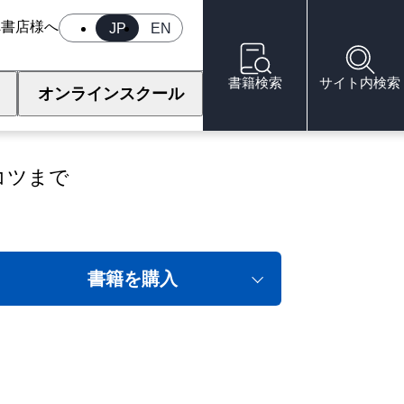
へ
書店様へ
JP
EN
書籍検索
サイト内検索
オンラインスクール
コツまで
書籍を購入
！