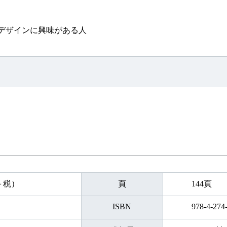
に、本書の核となる考え方であるキャラクターから作り込む「
ゴ」についても紹介し、キャラクターの魅力をロゴに落とし込
ロゴデザインに興味がある人
PTER ２ 作例 VTuberのロゴデザイン
ンガー、ゲーム配信者、アイドルなど、企業・個人を問わず様々なジ
ぞれの制作過程やデザインのポイントをキーワード、キャラク
……と、ロゴが出来上がっていく様子を詳細に紹介。
uberらしさを出すポイントや、デザインテクニックも余さず解
てが実例だからこそ、クライアントの要望を踏まえた調整など
円＋税）
頁
144頁
ます。
ISBN
978-4-274