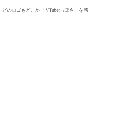
のロゴもどこか 「VTuberっぽさ」を感
」人や「これから挑戦してみたい」人に向けた
図や背景を知ることで、改めて推しのロゴを
Tuberにとってネームロゴがどのような役
から解説します。