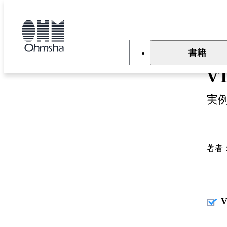
本
文
トップ
書籍
書籍詳細
に
移
動
書籍
V
実
著者