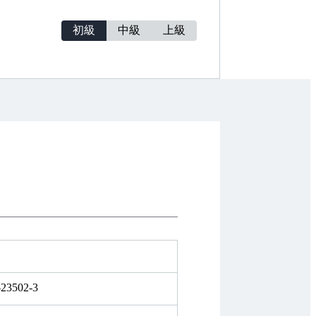
擬ロゴ化」や、コンセプトから作り込む「物
む設計の考え方を解説します。
初級
中級
上級
ャンルのVTuberロゴを28例掲載。
ターデザインのアイテム、ラフデザイン、実
説しています。
、リアルな制作過程が感じられる内容になっ
-23502-3