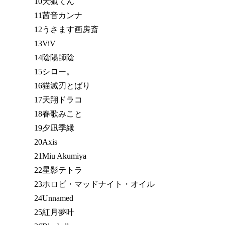
10天狐てん
11茜音カンナ
12うさます画房斎
13ViV
14陰陽師陰
15シロー。
16猫滅刃とばり
17天翔ドラコ
18春歌みこと
19夕凪季縁
20Axis
21Miu Akumiya
22星影テトラ
23ホロビ・マッドナイト・オイル
24Unnamed
25紅月夢叶