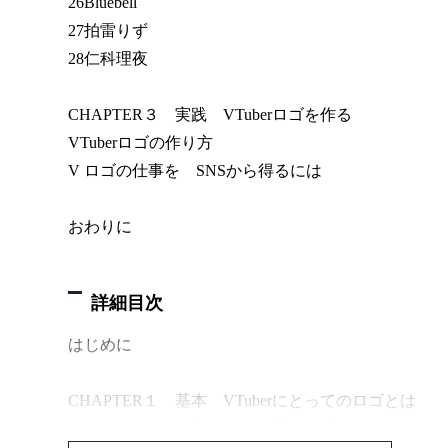
26Bluebell
27拍雷りず
28仁科理夜
CHAPTER３ 実践 VTuberロゴを作る
VTuberロゴの作り方
V ロゴの仕事を SNSから得るには
おわりに
詳細目次
はじめに
CHAPTER１ 基本 VTuberにとってのロゴとは
VTuber にとって「ネームロゴ」とは何か？