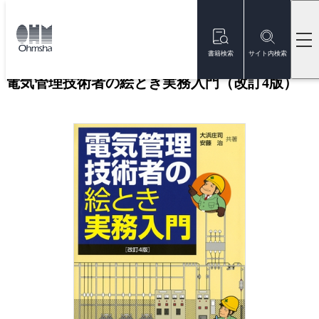
本
文
トップ
書籍
書籍詳細
に
移
書籍検索
サイト内検索
動
電気管理技術者の絵とき実務入門（改訂4版）