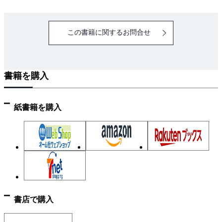
3章 自家用受変電設備の疑問解消教室
受変電設備の計画／キュービクルの選定／高圧2回
この書籍に関するお問合せ
線受電／契約電力の決定方法／電気料金制度のしくみ
／受変電設備の引込線／変圧器の許容過負荷／変流器
の二次側開放禁止／漏電遮断器／受変電設備の保護シ
書籍を購入
ステム／受変電設備の照明／受変電設備の騒音規制／
自家発電設備のしくみ／自家発電機室の計画／自家発
電設備のシーケンス制御／自家発電設備の公害対策／
紙書籍を購入
非常用電源装置／キュービクル式非常電源専用受電設
備／非常電源用自家発電設備／自動火災報知設備／漏
電火災警報器／排煙設備の設置基準／電気設備に適し
た消火設備
4章 トラブル事例とその対策
締付不良と対策／異物の侵入と対策／絶縁物の破
書店で購入
損，損傷と対策／水漏れ，油漏れと対策／温度上昇と
対策／異音，振動と対策／電圧変動と対策／さび，腐