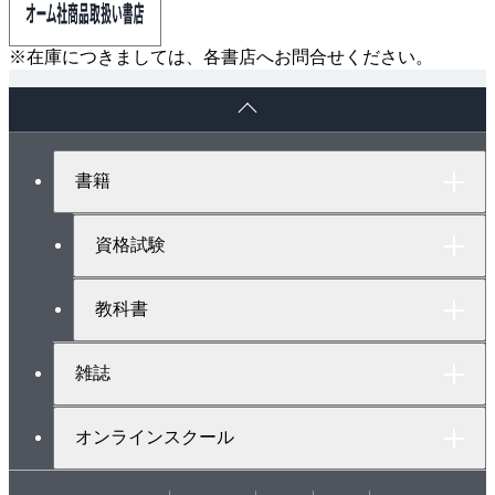
食と対策／断路器のトラブルと対策／遮断器のトラブ
ルと対策／電力ヒューズのトラブルと対策／変圧器の
※在庫につきましては、各書店へお問合せください。
トラブルと対策／計器用変成器のトラブルと対策／キ
ペ
ュービクルのトラブルと対策／電動機のトラブルと対
ー
策／操作回路のトラブルと対策／保護継電器の誤動作
ジ
ト
防止対策／瞬時電圧降下と対策／接地のいたずらと対
書籍
ッ
策／電線の太さとトラブル対策／ケーブルの劣化と対
プ
策／電気取扱上の安全対策／電気設備点検時の安全対
へ
資格試験
策
教科書
雑誌
オンラインスクール