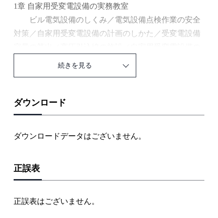
1章 自家用受変電設備の実務教室
ビル電気設備のしくみ／電気設備点検作業の安全
対策／自家用受変電設備の計画のしかた／受変電設備
容量の算出／高圧引込線の施設／自家用受変電設備の
構成機器／自家用受変電設備の主回路結線／受電室の
続きを見る
施設と機器配置／キュービクル式高圧受電設備／キュ
ービクル式非常電源専用受電設備／接地工事のしか
た
ダウンロード
2章 自家用受変電設備の保全教室
自家用受変電設備の自主保安体制／電気主任技術
ダウンロードデータはございません。
者あなたの職務／自家用受変電設備の予防保全／自家
用受変電設備の信頼性・保全性を測る尺度／保守点検
正誤表
の種類／保守点検の事前準備／定期点検実施手順／自
家用受変電設備の保守点検のしかた／キュービクル式
高圧受電設備の保守点検のしかた／測定・試験のしか
正誤表はございません。
た