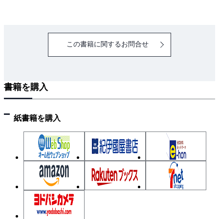
1．電動機のしくみ
2．電動機の特性
3．電動機の低圧幹線と分岐回路
この書籍に関するお問合せ
4．電動機の据付け工事
5．電動機の配線工事
6．電動機の始動制御
書籍を購入
7．電動機のスターデルタ始動制御
8．電動機の保守・点検
第4章 自家用高圧受電設備の試験と検査
紙書籍を購入
1．自家用高圧受電設備の外観構造検査
2．接地抵抗測定
3．絶縁抵抗測定
4．絶縁耐力試験
5．過電流継電器による過電流保護
6．過電流継電器と遮断器の連動試験〔1〕
7．過電流継電器と遮断器の連動試験〔2〕—保護継電