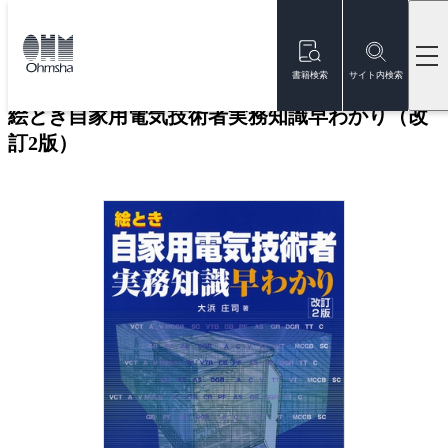
本
文
トップ
書籍
書籍詳細
に
移
書籍検索
サイト内検索
動
絵とき自家用電気技術者実務知識早わかり（改
訂2版）