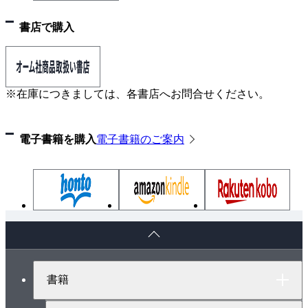
器試験器による—
8．地絡遮断装置による地絡保護
書店で購入
9．地絡継電器と遮断器の連動試験〔1〕
10．地絡継電器と遮断器の連動試験〔2〕—保護継電器
試験器による—
※在庫につきましては、各書店へお問合せください。
資料1●試験・検査記録表 —絶縁抵抗測定・接地抵抗
測定—〔例〕
電子書籍を購入
電子書籍のご案内
資料2●試験・検査記録表 —絶縁耐力試験・継電器と
遮断器の連動試験—〔例〕
マンガ●蓄電池の試験をしよう
第5章自家用高圧受電設備の保守・点検
1．自家用高圧受電設備の保全のしくみ
ペ
2．自家用高圧受電設備の日常点検
ー
ジ
3．キュービクル式高圧受電設備の保守・点検
ト
4．自家用高圧受電設備の定期点検事前準備
書籍
ッ
5．自家用高圧受電設備の定期点検〔1〕
プ