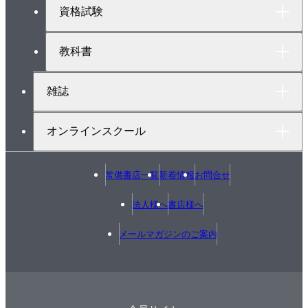
へ
6．自家用高圧受電設備の定期点検〔2〕
資格試験
7．自家用高圧受電設備構成機器の保守・点検〔1〕
8．自家用高圧受電設備構成機器の保守・点検〔2〕
教科書
9．自家用高圧受電設備の電気事故
10．キュービクル式高圧受電設備の電気事故
雑誌
資料1●保守・点検時の安全心得—作業の計画・準備，
保守・点検時の安全作業—
オンラインスクール
資料2●保守・点検時の安全心得—電気取扱上・回転体
取扱上の安全作業，安全用具—
常備書店一覧
新着情報
お問合せ
資料3●どのくらいの電流が流れると感電するか
付録1 電気設備の電気用図記号
法人様へ
書店様へ
付録2 保安規程の事例
メールマガジンのご案内
索引