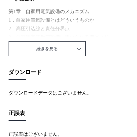
第1章 自家用電気設備のメカニズム
1．自家用電気設備とはどういうものか
2．高圧引込線と責任分界点
3．自家用高圧受電設備に用いられる機器（1）
4．自家用高圧受電設備に用いられる機器（2）
続きを見る
5．自家用高圧受電設備に用いられる機器（3）
マンガ●電気保全マンの一週間 —A君の日誌から—
第2章 自家用高圧受電設備の主回路と機器配置
ダウンロード
1．開放式高圧受電設備の主回路結線
2．自家用高圧受電設備の主回路機能
ダウンロードデータはございません。
3．受電室の機器配置と施設
4．キュービクル式高圧受電設備
正誤表
5．自家用高圧受電設備の接地工事
マンガ●接地工事手順 —銅板垂直埋設法〔例〕—
第3章 電動機設備のメカニズム
正誤表はございません。