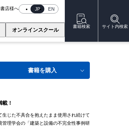
へ
書店様へ
JP
EN
書籍検索
サイト内検索
オンラインスクール
完全性事例大全集
書籍を購入
満載！
て生じた不具合を抱えたまま使用され続けて
境管理学会の「建築と設備の不完全性事例研