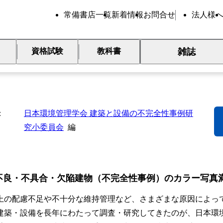
常備書店一覧
新着情報
お問合せ
法人様
雑誌
資格試験
教科書
築・設備のあってはならない不
日本環境管理学会 建築と設備の不完全性事例研
究小委員会
編
不良・不具合・欠陥建物（不完全性事例）のカラー写真
上の配慮不足や不十分な維持管理など、さまざまな原因によっ
建築・設備を長年にわたって調査・研究してきたのが、日本環