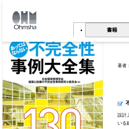
本
文
トップ
書籍
書籍詳細
に
移
動
書籍
建
著者
設計
いる