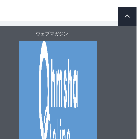
ペ
ー
ジ
ト
ウェブマガジン
ッ
プ
へ