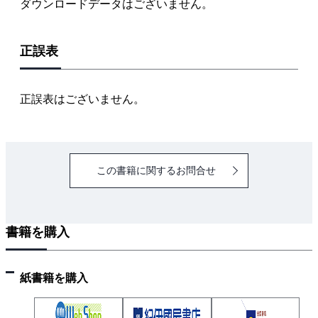
ダウンロードデータはございません。
1.8 最終処分場
1.9 ごみの資源化
正誤表
1.10 循環型社会の法体系
1.11 容器包装のリサイクル
1.12 家電のリサイクル
正誤表はございません。
1.13 食品のリサイクル
1.14 建設資材のリサイクル
1.15 自動車のリサイクル
この書籍に関するお問合せ
1.16 小型家電のリサイクル
第2章 ごみ焼却入門
書籍を購入
2.1 ごみ焼却の目的
2.2 焼却処理の特徴
2.3 焼却施設の概要
紙書籍を購入
2.4 焼却施設の変遷
2.5 焼却方式の種類