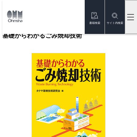
本
文
トップ
書籍
書籍詳細
に
移
書籍検索
サイト内検索
動
基礎からわかるごみ焼却技術