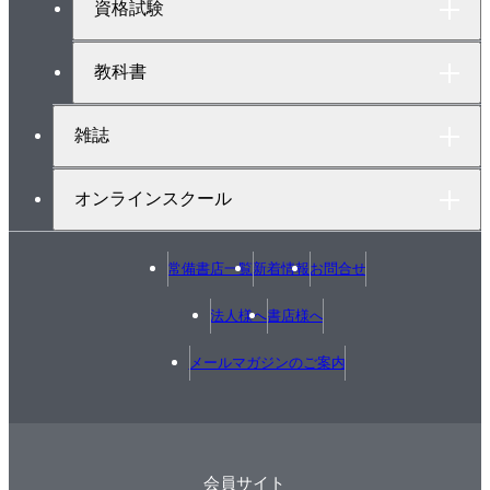
資格試験
4.4 燃焼ガス量の計算
4.5 実際ごみでの空気量、ガス量
教科書
4.6 1次燃焼と2次燃焼
4.7 ストーカ炉
雑誌
4.8 流動床炉
4.9 熱精算
オンラインスクール
第5章 焼却施設を作るには
5.1 地域計画の策定
常備書店一覧
新着情報
お問合せ
5.2 施設の種類・規模
法人様へ
書店様へ
5.3 関連設備計画
5.4 計画ごみ質
メールマガジンのご案内
5.5 処理能力
5.6 熱灼減量
5.7 火格子燃焼率
5.8 燃焼室出口温度
会員サイト