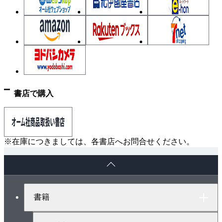
2.6 最近の焼却施設の変化
2.7 新しいごみ処理技術
2.8 ごみ焼却の課題
第3章 国産燃料 —ごみ—
3.1 ごみ質とは
3.2 ごみ質の分析
書店で購入
3.3 ごみ質の傾向
3.4 ごみの組成
3.5 ごみ発熱量の算出
※在庫につきましては、各書店へお問合せください。
3.6 燃料化技術
ペ
ー
第4章 ごみはなぜ燃えるか
ジ
4.1 燃焼とは
ト
書籍
ッ
4.2 燃焼空気量の計算
プ
4.3 空気比とは
へ