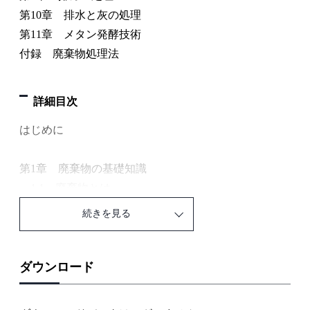
第10章 排水と灰の処理
第11章 メタン発酵技術
付録 廃棄物処理法
詳細目次
はじめに
第1章 廃棄物の基礎知識
1.1 廃棄物とは
1.2 一般廃棄物の状況
続きを見る
1.3 産業廃棄物の状況
1.4 ごみ処理技術の概要
1.5 製品LCAとごみ処理
ダウンロード
1.6 地球温暖化とごみ
1.7 廃棄物と国際条約