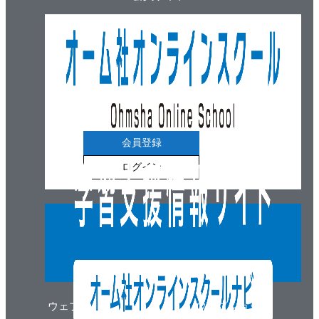
5.9 燃焼室熱負荷
5.10 環境アセスメント
5.11 位置選定と適用法規
5.12 環境保全対策：大気
5.13 環境保全対策：水質
第6章 ごみを燃やす仕組み
会員登録
6.1 計量機
ログイン
6.2 プラットホーム
6.3 投入扉
6.4 ごみピット
6.5 ごみクレーン
6.6 ごみホッパと給じん装置
6.7 ストーカの機能
6.8 ストーカの種類
ウェブマガジン
ウェブショップ
6.9 焼却炉本体の構造